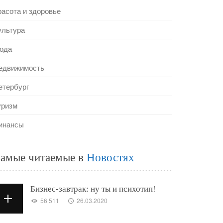
расота и здоровье
ультура
ода
едвижимость
етербург
уризм
инансы
амые читаемые в
Новостях
Бизнес-завтрак: ну ты и психотип!
56 511
26.03.2020