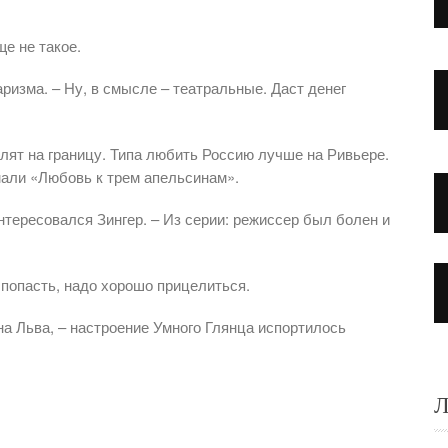
ще не такое.
ризма. – Ну, в смысле – театральные. Даст денег
алят на границу. Типа любить Россию лучше на Ривьере.
мали «Любовь к трем апельсинам».
нтересовался Зингер. – Из серии: режиссер был болен и
 попасть, надо хорошо прицелиться.
а Льва, – настроение Умного Глянца испортилось
Л