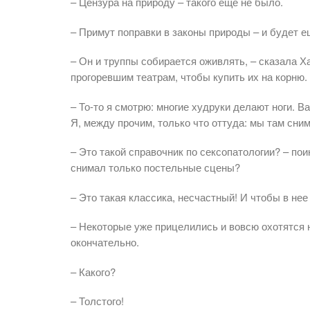
– Цензура на природу – такого еще не было.
– Примут поправки в законы природы – и будет е
– Он и труппы собирается оживлять, – сказала Ха
прогоревшим театрам, чтобы купить их на корню.
– То-то я смотрю: многие худруки делают ноги. В
Я, между прочим, только что оттуда: мы там сни
– Это такой справочник по сексопатологии? – пои
снимал только постельные сцены?
– Это такая классика, несчастный! И чтобы в нее
– Некоторые уже прицелились и вовсю охотятся н
окончательно.
– Какого?
– Толстого!