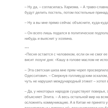
– Ну да, – согласилась Харизма. – А траво-слав
будут делить постель, потом постельные прина
– Ну а вы мне прямо сейчас объясните, куда-куд
– Он всего лишь подался в политическое подполь
нибудь и выяснит у хозяина.
***
«Песня остается с человеком, если он не смог ее
висит лозунг дня: «Кашу в голове маслом не исп
– Эта светская шиза мне прям череп просверлил
Одесситович. – Сверкнув голливудским оскалом,
чуть не нарушил международный этикет – хотел в
– Да, у некоторых народов существуют поверья,
объясняет Элита. – А весь остальной мир на вся
осложнять коммуникацию. А в Китае не принято у
восхитительны пирожные!» расцениваются как бе