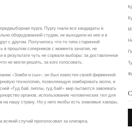
К
К
 предвыборная пурга. Пургу гнали все кандидаты в
М
льно оборудованной студии, не выходили из нее и в
Н
уг с другом. Получилось что-то типа старинной
ь в прошлом соперников с момента зачатия, не
П
и в результате чуть не сорвали выборы: за доставленное
то не могли решить, за кого голосовать.
Т
Ф
пании «Зомби и сын», он был известен своей фирменной
ерновую технологию, позволяющую зомбировать мозги, и
сней «Гуд бай, пиплы, гуд бай!» мир пытаются завоевать
С
донорство органов, использование человеческих тел для
и на нашу страну. Но у него якобы есть знакомые хакеры,
на всякий случай проголосовал за олигарха.