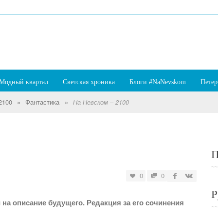
Модный квартал
Светская хроника
Блоги #NaNevskom
Петер
2100
»
Фантастика
»
На Невском – 2100
П
0
0
Р
на описание будущего. Редакция за его сочинения