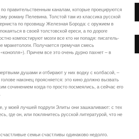
о по правительственным каналам, которые проецируются
ому роману Пелевина. Толстой там из классика русской
ерниста по прозвищу Железная Борода: с оружием в
окаяться в своей толстовской ереси, а по дороге
стно компостируют мозги все кто ни попадя: писатель-
ие мракетологи. Получается гремучая смесь
«конопля»). Причем все это очень дурно пахнет – в
мертвыми душами и отбирают у них водку с колбасой, –
голове наконец проясняется: это кино должно вызвать
им сочинением когда-то просто посмеялись, а сейчас его
.
е, у моей лучшей подруги Элиты они зашкаливают: с тех
есь, где он, или поклянитесь русской литературой, что не
е счастливые семьи счастливы одинаково недолго.