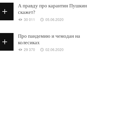
А правду про карантин Пушкин
скажет?
30 011
05.06.2020
Про пандемию и чемодан на
колесиках
29 370
02.06.2020