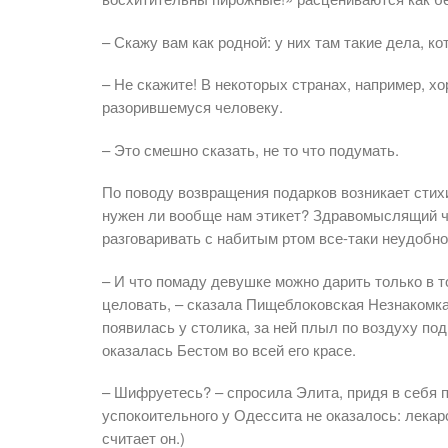
– Скажу вам как родной: у них там такие дела, ко
– Не скажите! В некоторых странах, например, х
разорившемуся человеку.
– Это смешно сказать, не то что подумать.
По поводу возвращения подарков возникает стих
нужен ли вообще нам этикет? Здравомыслящий чел
разговаривать с набитым ртом все-таки неудобно
– И что помаду девушке можно дарить только в 
целовать, – сказала Пищеблоковская Незнакомка
появилась у столика, за ней плыл по воздуху по
оказалась Бестом во всей его красе.
– Шифруетесь? – спросила Элита, придя в себя п
успокоительного у Одессита не оказалось: лекар
считает он.)