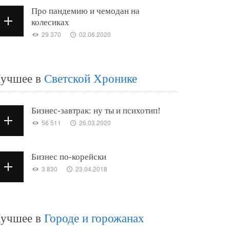
Про пандемию и чемодан на
колесиках
29 370
02.06.2020
учшее в
Светской Хронике
Бизнес-завтрак: ну ты и психотип!
56 511
26.03.2020
Бизнес по-корейски
3 830
23.04.2018
учшее в
Городе и горожанах