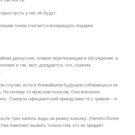
торые пусть у нас не будут.
орошим тоном считается возвращать подарки
ийная дискуссия, плавно перетекающая в обсуждение: а
овек и так, мол, догадается, что, скажем,
.
том случае, если в ближайшем будущем собираешься ее
. Но почему-то мужским голосом. Она внезапно
днос. Скинула официантский прикид вместе с гримом – и
осле трех капель воды на рюмку коньяку. (Ничего более
ства помогают выжить только тем, кто их продает,