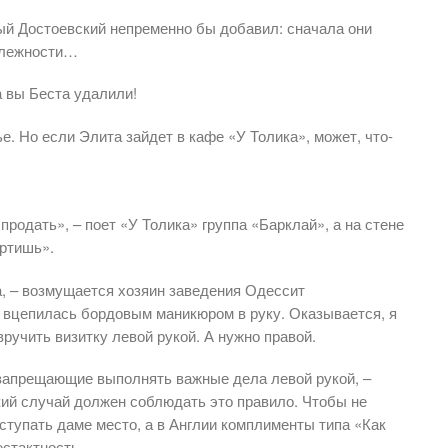
ный Достоевский непременно бы добавил: сначала они
длежности…
а вы Беста удалили!
е. Но если Элита зайдет в кафе «У Толика», может, что-
 продать», – поет «У Толика» группа «Барклай», а на стене
ортишь».
а, – возмущается хозяин заведения Одессит
 вцепилась бордовым маникюром в руку. Оказывается, я
ручить визитку левой рукой. А нужно правой.
 запрещающие выполнять важные дела левой рукой, –
кий случай должен соблюдать это правило. Чтобы не
ступать даме место, а в Англии комплименты типа «Как
стактность.