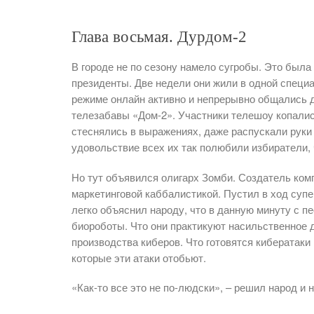
Глава восьмая. Дурдом-2
В городе не по сезону намело сугробы. Это была
президенты. Две недели они жили в одной специа
режиме онлайн активно и непрерывно общались др
телезабавы «Дом-2». Участники телешоу копалис
стеснялись в выражениях, даже распускали руки 
удовольствие всех их так полюбили избиратели, ч
Но тут объявился олигарх Зомби. Создатель ком
маркетинговой каббалистикой. Пустил в ход суп
легко объяснил народу, что в данную минуту с пе
биороботы. Что они практикуют насильственное 
производства киберов. Что готовятся кибератаки 
которые эти атаки отобьют.
«Как-то все это не по-людски», – решил народ и 