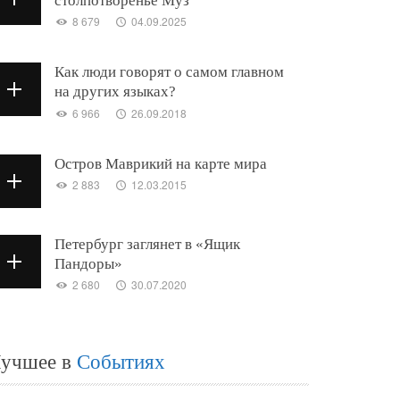
столпотворенье Муз
8 679
04.09.2025
Как люди говорят о самом главном
на других языках?
6 966
26.09.2018
Остров Маврикий на карте мира
2 883
12.03.2015
Петербург заглянет в «Ящик
Пандоры»
2 680
30.07.2020
учшее в
Событиях