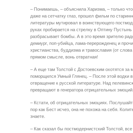
– Понимаешь, – объяснила Харизма, – только чт
даже на сетчатку глаз, прошел фильм по старинн
литературы мутировал в воинствующего постмод
руках пробирается на стрелку в Оптину Пустынь п
разбрасывает бомбы. А в это время зрителю радо
демиург, поп-убийца, лама-перерожденец и проч
христианства, буддизма и травославия (от слова 
прямом смысле, вонь отвратная!
– А еще там Толстой с Достоевским охотятся за 
поморщился Умный Глянец. – После этой водки в 
отвращение к русской литературе. Над пелевинск
превращают в генератора отрицательных эмоций
– Кстати, об отрицательных эмоциях. Послушайт
пор как Бест исчез, она не похожа на себя. Колит
знаете.
– Как сказал бы постмодернистский Толстой, вс