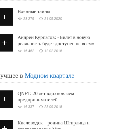
Военные тайны
28 279
21.05.2020
Андрей Курпатов: «Билет в новую
реальность будет доступен не всем»
16 462
12.02.2018
учшее в
Модном квартале
QNET: 20 лет вдохновляем
предпринимателей
16 337
28.09.2018
Кисловодск – родина Штирлица и