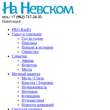
тел.: +7 (962) 717-24-35
Навигация
PRO-ВзлЁт
Город и горожане
Год за годом
Персоны
Попали в историю
Общество
События
Афиша
Культура
Места
Модный квартал
Мода / Стиль
Красота / Здоровье
Недвижимость
Интерьер
Кулинария
Путешествия
Новости компаний
Светская хроника