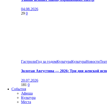
04.08.2026
29
0
Гастроли
Год за годом
Культура
Культура
Новости
Теа
Золотая Августина — 2026: Три дня женской исп
20.07.2026
181
0
События
Афиша
Культура
Места