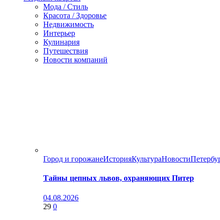
Мода / Стиль
Красота / Здоровье
Недвижимость
Интерьер
Кулинария
Путешествия
Новости компаний
Город и горожане
История
Культура
Новости
Петербу
Тайны цепных львов, охраняющих Питер
04.08.2026
29
0