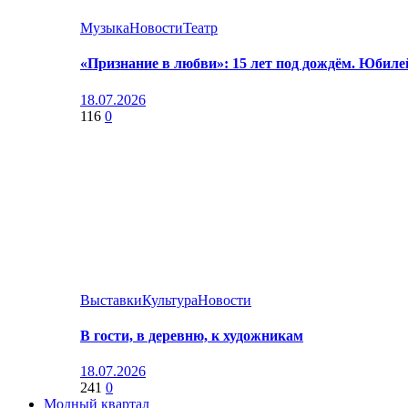
Музыка
Новости
Театр
«Признание в любви»: 15 лет под дождём. Юбил
18.07.2026
116
0
Выставки
Культура
Новости
В гости, в деревню, к художникам
18.07.2026
241
0
Модный квартал