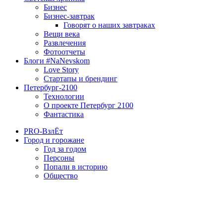
Бизнес
Бизнес-завтрак
Говорят о наших завтраках
Вещи века
Развлечения
Фотоотчеты
Блоги #NaNevskom
Love Story
Стартапы и брендинг
Петербург-2100
Технологии
О проекте Петербург 2100
Фантастика
PRO-ВзлЁт
Город и горожане
Год за годом
Персоны
Попали в историю
Общество