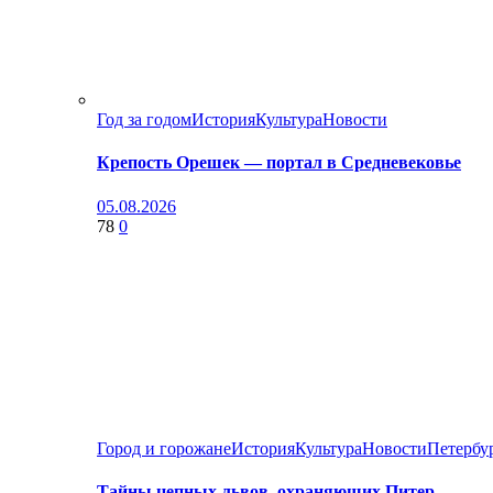
Год за годом
История
Культура
Новости
Крепость Орешек — портал в Средневековье
05.08.2026
78
0
Город и горожане
История
Культура
Новости
Петербу
Тайны цепных львов, охраняющих Питер