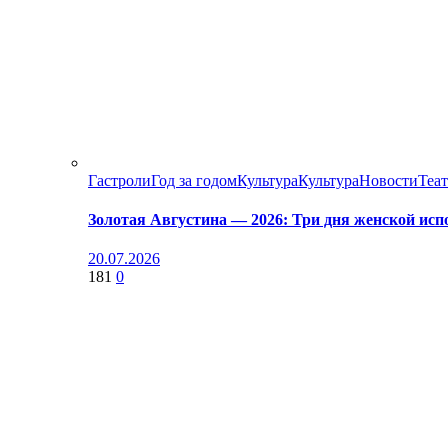
Гастроли
Год за годом
Культура
Культура
Новости
Теа
Золотая Августина — 2026: Три дня женской исп
20.07.2026
181
0