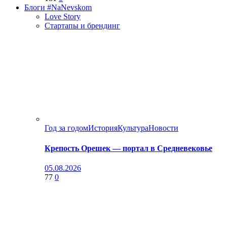
Блоги #NaNevskom
Love Story
Стартапы и брендинг
Год за годом
История
Культура
Новости
Крепость Орешек — портал в Средневековье
05.08.2026
77
0