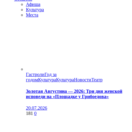
Афиша
Культура
Места
Гастроли
Год за
годом
Культура
Культура
Новости
Театр
Золотая Августина — 2026: Три дня женской
исповеди на «Площадке у Грибоедова»
20.07.2026
181
0