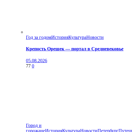
Год за годом
История
Культура
Новости
Крепость Орешек — портал в Средневековье
05.08.2026
77
0
Город и
горожане
История
Культура
Новости
Петербург
Путеш