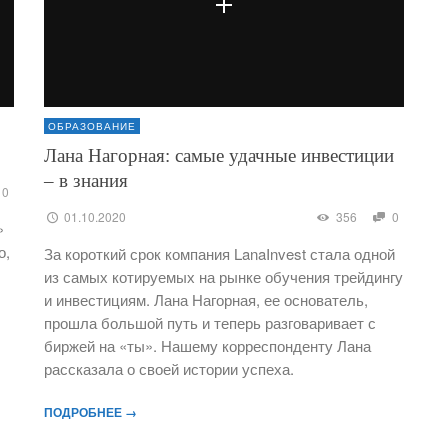
ОБРАЗОВАНИЕ
Лана Нагорная: самые удачные инвестиции
– в знания
0
01.10.2020
356
0
»
о,
За короткий срок компания LanaInvest стала одной
из самых котируемых на рынке обучения трейдингу
и инвестициям. Лана Нагорная, ее основатель,
прошла большой путь и теперь разговаривает с
биржей на «ты». Нашему корреспонденту Лана
рассказала о своей истории успеха.
ПОДРОБНЕЕ →