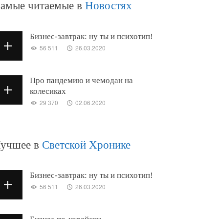
амые читаемые в
Новостях
Бизнес-завтрак: ну ты и психотип!
56 511
26.03.2020
Про пандемию и чемодан на
колесиках
29 370
02.06.2020
учшее в
Светской Хронике
Бизнес-завтрак: ну ты и психотип!
56 511
26.03.2020