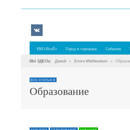
PRO-ВзлЁт
Город и горожане
События
Домой
»
Блоги #NaNevskom
»
ВЫ ЗДЕСЬ:
Образо
ВСЕ СТАТЬИ В
Образование
КУЛЬТУРА
ОБРАЗОВАНИЕ
СОБЫТИЯ