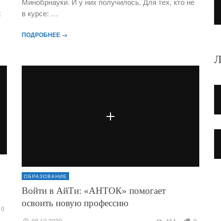
Минобрнауки. И у них получилось. Для тех, кто не
х
в курсе: …
ПОДРОБНЕЕ →
Л
ОБРАЗОВАНИЕ
Войти в АйТи: «АНТОК» помогает
освоить новую профессию
0
08.12.2020
454
0