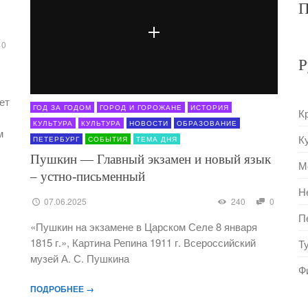
П
0
Р
ет
ГОД ЗА ГОДОМ
ГОРОД И ГОРОЖАНЕ
ИСТОРИЯ
К
КУЛЬТУРА
КУЛЬТУРА
НОВОСТИ
ОБРАЗОВАНИЕ
м
К
ПЕТЕРБУРГ
СОБЫТИЯ
ТЕМА ДНЯ
Пушкин — Главный экзамен и новый язык
М
– устно-письменный
Н
07.06.2025
240
0
П
«Пушкин на экзамене в Царском Селе 8 января
1815 г.», Картина Репина 1911 г. Всероссийский
Т
музей А. С. Пушкина
Ф
ПОДРОБНЕЕ →