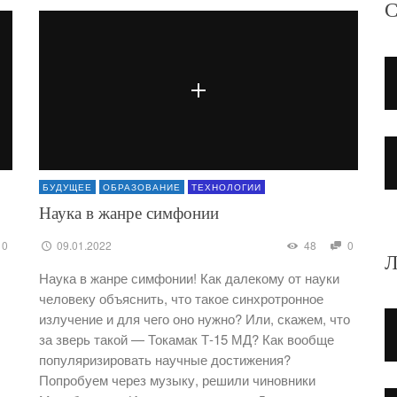
С
БУДУЩЕЕ
ОБРАЗОВАНИЕ
ТЕХНОЛОГИИ
Наука в жанре симфонии
0
09.01.2022
48
0
Л
Наука в жанре симфонии! Как далекому от науки
человеку объяснить, что такое синхротронное
излучение и для чего оно нужно? Или, скажем, что
за зверь такой — Токамак Т-15 МД? Как вообще
популяризировать научные достижения?
Попробуем через музыку, решили чиновники