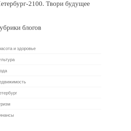
етербург-2100. Твори будущее
убрики блогов
расота и здоровье
ультура
ода
едвижимость
етербург
уризм
инансы