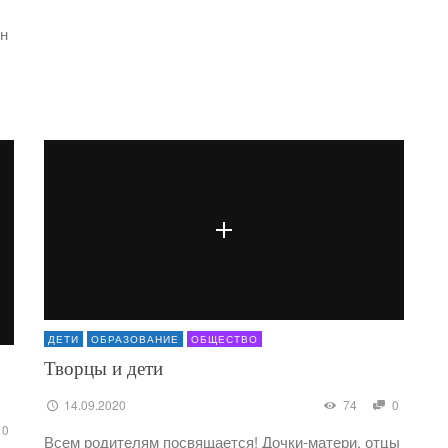
он
ДЕТИ
ОБРАЗОВАНИЕ
ОБЩЕСТВО
Творцы и дети
14.09.2020
74
0
0
Всем родителям посвящается! Дочки-матери, отцы