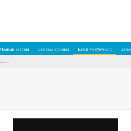
Модный квартал
Светская хроника
Блоги #NaNevskom
Петер
вание