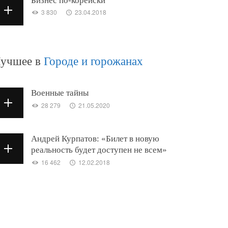
Бизнес по-корейски
3 830
23.04.2018
учшее в
Городе и горожанах
Военные тайны
28 279
21.05.2020
Андрей Курпатов: «Билет в новую
реальность будет доступен не всем»
16 462
12.02.2018