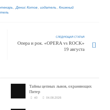
отекарь
,
Денис Котов
,
издатель
,
Книжный
атель
СЛЕДУЮЩАЯ СТАТЬЯ
Опера и рок. «OPERA vs ROCK»
19 августа
Тайны цепных львов, охраняющих
Питер
40
04.08.2026