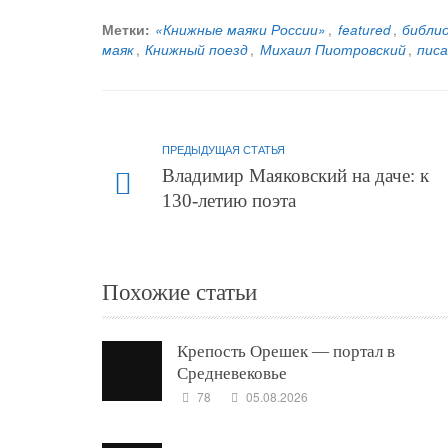
Метки:
«Книжные маяки России»
,
featured
,
библи
маяк
,
Книжный поезд
,
Михаил Пиотровский
,
пис
ПРЕДЫДУЩАЯ СТАТЬЯ
Владимир Маяковский на даче: к
130-летию поэта
Похожие статьи
Крепость Орешек — портал в
Средневековье
78
05.08.2026