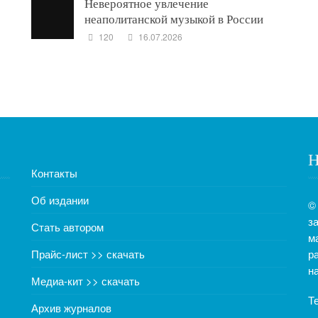
Невероятное увлечение
неаполитанской музыкой в России
120
16.07.2026
Н
Контакты
Об издании
©
з
Стать автором
м
Прайс-лист >> скачать
р
н
Медиа-кит >> скачать
Т
Архив журналов