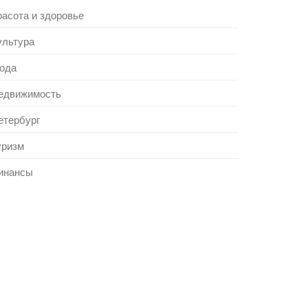
расота и здоровье
ультура
ода
едвижимость
етербург
уризм
инансы