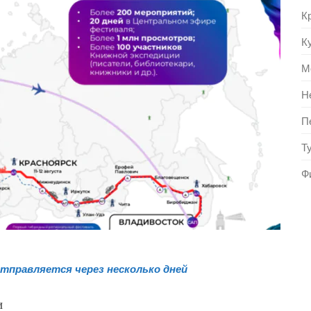
К
К
М
Н
П
Т
Ф
отправляется через несколько дней
и