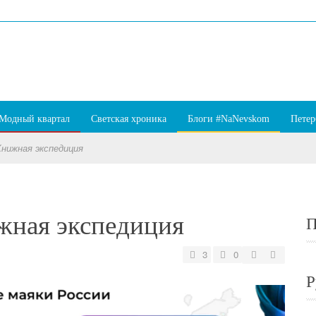
Модный квартал
Светская хроника
Блоги #NaNevskom
Петер
Книжная экспедиция
жная экспедиция
П
3
0
Р