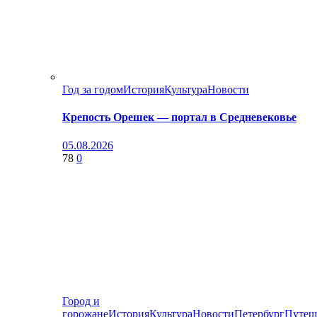
Год за годом
История
Культура
Новости
Крепость Орешек — портал в Средневековье
05.08.2026
78
0
Город и
горожане
История
Культура
Новости
Петербург
Путеш