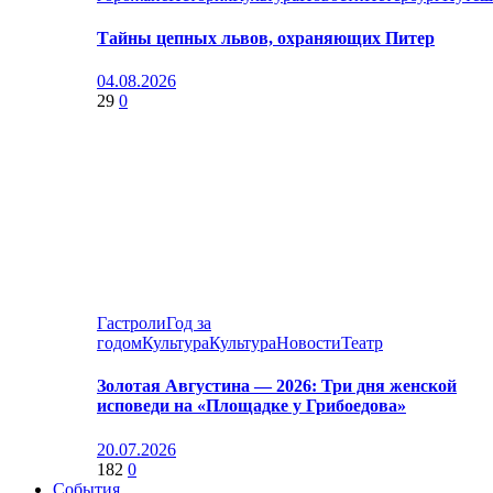
Тайны цепных львов, охраняющих Питер
04.08.2026
29
0
Гастроли
Год за
годом
Культура
Культура
Новости
Театр
Золотая Августина — 2026: Три дня женской
исповеди на «Площадке у Грибоедова»
20.07.2026
182
0
События