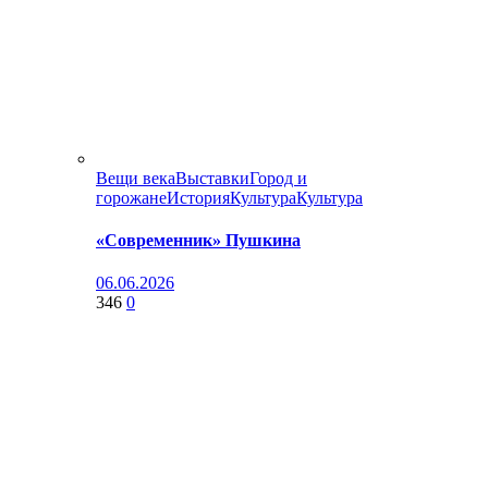
Вещи века
Выставки
Город и
горожане
История
Культура
Культура
«Современник» Пушкина
06.06.2026
346
0