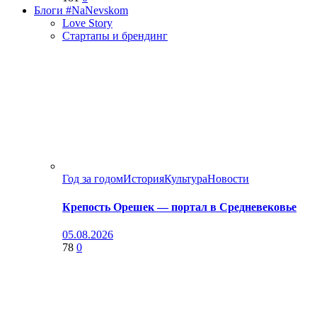
Блоги #NaNevskom
Love Story
Стартапы и брендинг
Год за годом
История
Культура
Новости
Крепость Орешек — портал в Средневековье
05.08.2026
78
0