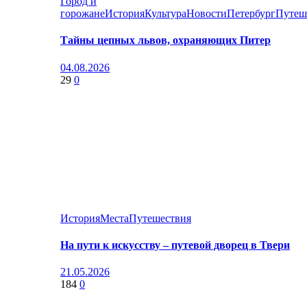
Город и
горожане
История
Культура
Новости
Петербург
Путеш
Тайны цепных львов, охраняющих Питер
04.08.2026
29
0
История
Места
Путешествия
На пути к искусству – путевой дворец в Твери
21.05.2026
184
0