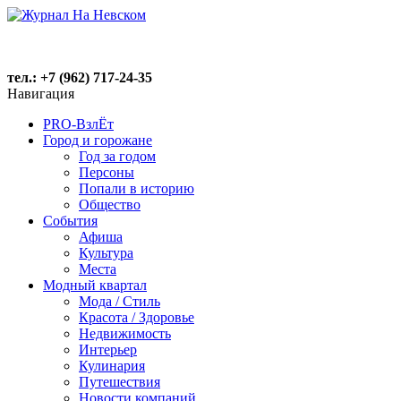
тел.: +7 (962) 717-24-35
Навигация
PRO-ВзлЁт
Город и горожане
Год за годом
Персоны
Попали в историю
Общество
События
Афиша
Культура
Места
Модный квартал
Мода / Стиль
Красота / Здоровье
Недвижимость
Интерьер
Кулинария
Путешествия
Новости компаний