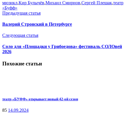
мюзикл
,
Кир Булычёв
,
Михаил Смирнов
,
Сергей Плешак
,
театр
«Буфф»
Предыдущая статья
Валерий Стронский в Петербурге
Следующая статья
Соло для «Площадки у Грибоедова» фестиваль СОЛОвей
2026
Похожие статьи
театр «БУФФ» открывает новый 42-ой сезон
85
14.09.2024