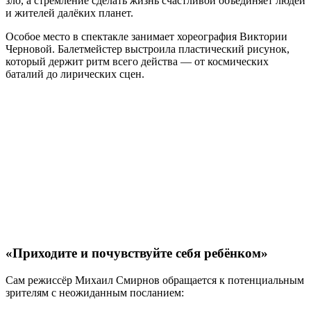
зло, а стремление сделать жизнь счастливой объединяет людей
и жителей далёких планет.
Особое место в спектакле занимает хореография Виктории
Черновой. Балетмейстер выстроила пластический рисунок,
который держит ритм всего действа — от космических
баталий до лирических сцен.
«Приходите и почувствуйте себя ребёнком»
Сам режиссёр Михаил Смирнов обращается к потенциальным
зрителям с неожиданным посланием: