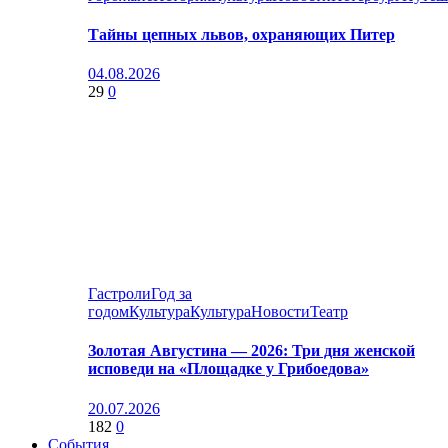
Тайны цепных львов, охраняющих Питер
04.08.2026
29
0
Гастроли
Год за
годом
Культура
Культура
Новости
Театр
Золотая Августина — 2026: Три дня женской
исповеди на «Площадке у Грибоедова»
20.07.2026
182
0
События