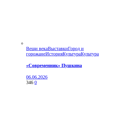
Вещи века
Выставки
Город и
горожане
История
Культура
Культура
«Современник» Пушкина
06.06.2026
346
0