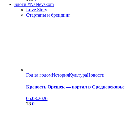
Блоги #NaNevskom
Love Story
Стартапы и брендинг
Год за годом
История
Культура
Новости
Крепость Орешек — портал в Средневековье
05.08.2026
78
0