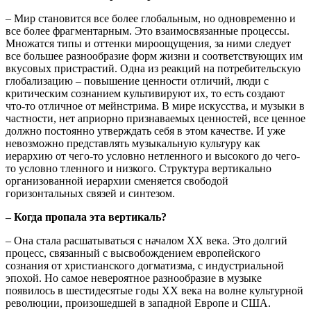
– Мир становится все более глобальным, но одновременно и
все более фрагментарным. Это взаимосвязанные процессы.
Множатся типы и оттенки мироощущения, за ними следует
все большее разнообразие форм жизни и соответствующих им
вкусовых пристрастий. Одна из реакций на потребительскую
глобализацию – повышение ценности отличий, люди с
критическим сознанием культивируют их, то есть создают
что-то отличное от мейнстрима. В мире искусства, и музыки в
частности, нет априорно признаваемых ценностей, все ценное
должно постоянно утверждать себя в этом качестве. И уже
невозможно представлять музыкальную культуру как
иерархию от чего-то условно нетленного и высокого до чего-
то условно тленного и низкого. Структура вертикально
организованной иерархии сменяется свободой
горизонтальных связей и синтезом.
– Когда пропала эта вертикаль?
– Она стала расшатываться с началом ХХ века. Это долгий
процесс, связанный с высвобождением европейского
сознания от христианского догматизма, с индустриальной
эпохой. Но самое невероятное разнообразие в музыке
появилось в шестидесятые годы XX века на волне культурной
революции, произошедшей в западной Европе и США.