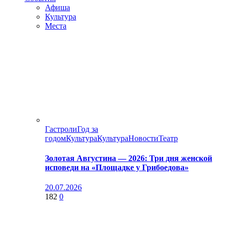
Афиша
Культура
Места
Гастроли
Год за
годом
Культура
Культура
Новости
Театр
Золотая Августина — 2026: Три дня женской
исповеди на «Площадке у Грибоедова»
20.07.2026
182
0