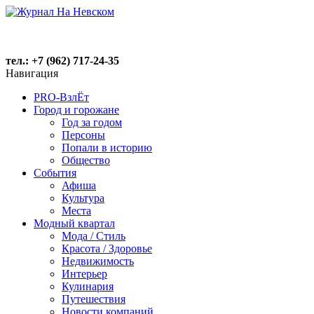
тел.: +7 (962) 717-24-35
Навигация
PRO-ВзлЁт
Город и горожане
Год за годом
Персоны
Попали в историю
Общество
События
Афиша
Культура
Места
Модный квартал
Мода / Стиль
Красота / Здоровье
Недвижимость
Интерьер
Кулинария
Путешествия
Новости компаний