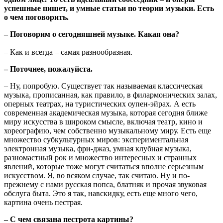
успешные пишет, и умные статьи по теории музыки. Есть
о чем поговорить.
– Поговорим о сегодняшней музыке. Какая она?
– Как и всегда – самая разнообразная.
– Поточнее, пожалуйста.
– Ну, попробую. Существует так называемая классическая
музыка, прописанная, как правило, в филармонических залах,
оперных театрах, на туристических оупен-эйрах. А есть
современная академическая музыка, которая сегодня ближе
миру искусства в широком смысле, включая театр, кино и
хореографию, чем собственно музыкальному миру. Есть еще
множество субкультурных миров: экспериментальная
электронная музыка, фри-джаз, умная клубная музыка,
разномастный рок и множество интересных и странных
явлений, которые тоже могут считаться вполне серьезным
искусством. Я, во всяком случае, так считаю. Ну и по-
прежнему с нами русская попса, блатняк и прочая звуковая
обслуга быта. Это я так, навскидку, есть еще много чего,
картина очень пестрая.
– С чем связана пестрота картины?