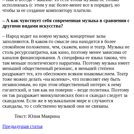
исполнялась (с этим у нас более-менее все в порядке), но
чтобы за ее создание композитору платили.
– А как чувствует себя современная музыка в сравнении с
другими видами искусства?
– Народ ходит на новую музыку, концертные залы
заполняются. В каком-то смысле она находится в более
спокойном положении, чем, скажем, кино и театр. Музыка не
столь ресурсозатратна, как кино, поэтому менее зависима от
каналов финансирования. А специфика ее языка такова, что
там меньше политического нарратива. Поэтому музыка имеет
меньший общественный резонанс, в меньшей степени
раздражает тех, кто обеспокоен всяким инакомыслием. Театр
тоже можно делать «на коленке», что позволяет ему быть
независимым, но при этом общественный интерес к нему
гигантский, и там как ни поверни – везде политика. Поэтому
он так раздражает минкультовских бонз и скандал следует за
скандалом. Если же в музыкальном мире и случаются
скандалы, то с собственно музыкой они не связаны.
Текст: Юлия Маврина
Предыдущая статья