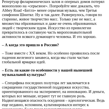
Репертуар филармонических залов и оперных домов потерял
монополию на «серьезное». Попробуйте мне доказать, что
Abbey Road «Битлз» менее серьезная музыка, чем Третья
симфония Шнитке. Ну и так далее. Развернулось, говоря по
старинке, живое творчество масс. Только уже не масс, а
множества образованных и даже не очень образованных
людей с творческим зудом. Искусство из привилегии
превратилось в составную часть миропознавательной
активности всякого думающего человека. И это хорошо.
– А когда это пришло в Россию?
– Тоже вместе с ХХ веком. Но особенно проявилось после
падения железного занавеса, когда мы стали частью
глобальной ярмарки идей.
– Есть ли какие-то особенности у нашей нынешней
музыкальной культуры?
– Специфика последних полутора лет заключается в
сокращении государственной поддержки искусства,
ориентированного на эксперимент, на инновацию. И деньги,
которых все меньше, играют тут не главную роль.
Надвигающаяся опасность оскудения – идеологическая. Ведь
еще недавно, вспомним, культивировался интерес к