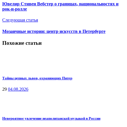
Ювелир Стивен Вебстер о границах, национальностях и
рок-н-ролле
Следующая статья
Мозаичные истории: центр искусств в Петербурге
Похожие статьи
Тайны цепных львов, охраняющих Питер
29
04.08.2026
Невероятное увлечение неаполитанской музыкой в России