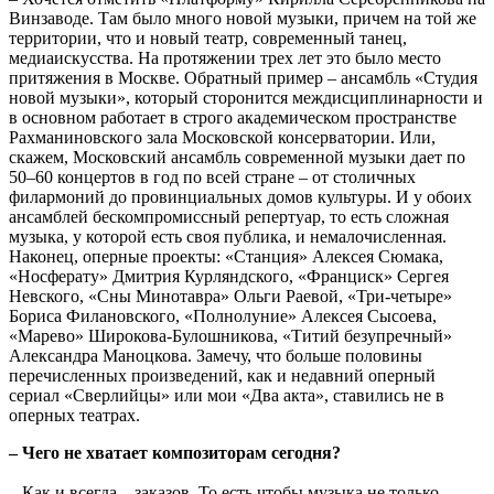
Винзаводе. Там было много новой музыки, причем на той же
территории, что и новый театр, современный танец,
медиаискусства. На протяжении трех лет это было место
притяжения в Москве. Обратный пример – ансамбль «Студия
новой музыки», который сторонится междисциплинарности и
в основном работает в строго академическом пространстве
Рахманиновского зала Московской консерватории. Или,
скажем, Московский ансамбль современной музыки дает по
50–60 концертов в год по всей стране – от столичных
филармоний до провинциальных домов культуры. И у обоих
ансамблей бескомпромиссный репертуар, то есть сложная
музыка, у которой есть своя публика, и немалочисленная.
Наконец, оперные проекты: «Станция» Алексея Сюмака,
«Носферату» Дмитрия Курляндского, «Франциск» Сергея
Невского, «Сны Минотавра» Ольги Раевой, «Три-четыре»
Бориса Филановского, «Полнолуние» Алексея Сысоева,
«Марево» Широкова-Булошникова, «Титий безупречный»
Александра Маноцкова. Замечу, что больше половины
перечисленных произведений, как и недавний оперный
сериал «Сверлийцы» или мои «Два акта», ставились не в
оперных театрах.
– Чего не хватает композиторам сегодня?
– Как и всегда – заказов. То есть чтобы музыка не только