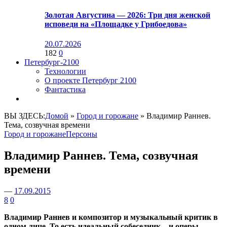
Золотая Августина — 2026: Три дня женской
исповеди на «Площадке у Грибоедова»
20.07.2026
182
0
Петербург-2100
Технологии
О проекте Петербург 2100
Фантастика
ВЫ ЗДЕСЬ:
Домой
»
Город и горожане
»
Владимир Раннев.
Тема, созвучная времени
Город и горожане
Персоны
Владимир Раннев. Тема, созвучная
времени
—
17.09.2015
8
0
Владимир Раннев и композитор и музыкальный критик в
одном лице. То есть идеальный собеседник – и оперы