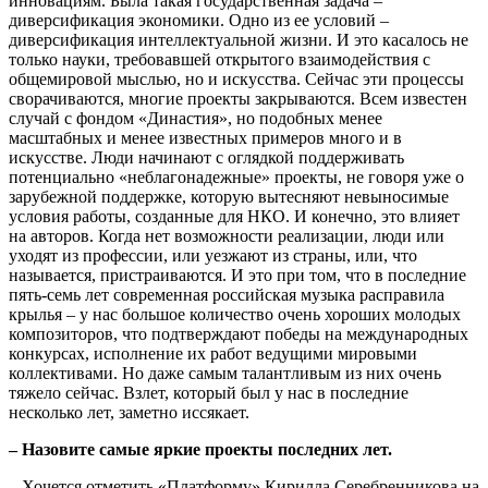
инновациям. Была такая государственная задача –
диверсификация экономики. Одно из ее условий –
диверсификация интеллектуальной жизни. И это касалось не
только науки, требовавшей открытого взаимодействия с
общемировой мыслью, но и искусства. Сейчас эти процессы
сворачиваются, многие проекты закрываются. Всем известен
случай с фондом «Династия», но подобных менее
масштабных и менее известных примеров много и в
искусстве. Люди начинают с оглядкой поддерживать
потенциально «неблагонадежные» проекты, не говоря уже о
зарубежной поддержке, которую вытесняют невыносимые
условия работы, созданные для НКО. И конечно, это влияет
на авторов. Когда нет возможности реализации, люди или
уходят из профессии, или уезжают из страны, или, что
называется, пристраиваются. И это при том, что в последние
пять-семь лет современная российская музыка расправила
крылья – у нас большое количество очень хороших молодых
композиторов, что подтверждают победы на международных
конкурсах, исполнение их работ ведущими мировыми
коллективами. Но даже самым талантливым из них очень
тяжело сейчас. Взлет, который был у нас в последние
несколько лет, заметно иссякает.
– Назовите самые яркие проекты последних лет.
– Хочется отметить «Платформу» Кирилла Серебренникова на