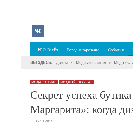
PRO-ВзлЁт
Город и горожане
События
Домой
»
Модный квартал
»
Мода / Ст
ВЫ ЗДЕСЬ:
МОДА / СТИЛЬ
МОДНЫЙ КВАРТАЛ
Секрет успеха бутика
Маргарита»: когда ди
—
05.10.2015