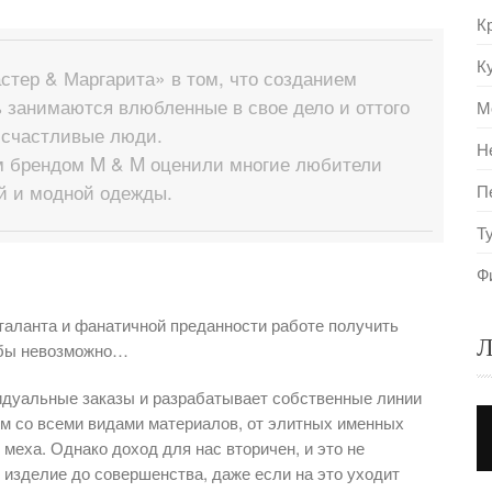
К
К
стер & Маргарита» в том, что созданием
 занимаются влюбленные в свое дело и оттого
М
 счастливые люди.
Н
м брендом M & M оценили многие любители
й и модной одежды.
П
Т
Ф
таланта и фанатичной преданности работе получить
Л
 бы невозможно…
дуальные заказы и разрабатывает собственные линии
м со всеми видами материалов, от элитных именных
 меха. Однако доход для нас вторичен, и это не
изделие до совершенства, даже если на это уходит