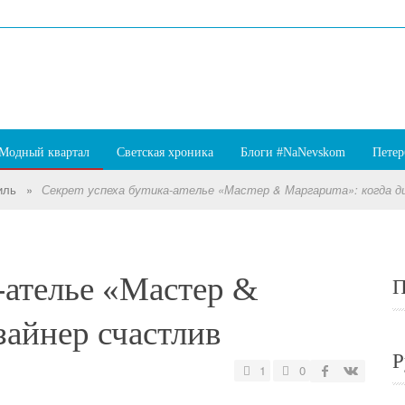
Модный квартал
Светская хроника
Блоги #NaNevskom
Петер
иль
»
Секрет успеха бутика-ателье «Мастер & Маргарита»: когда д
-ателье «Мастер &
П
зайнер счастлив
Р
1
0