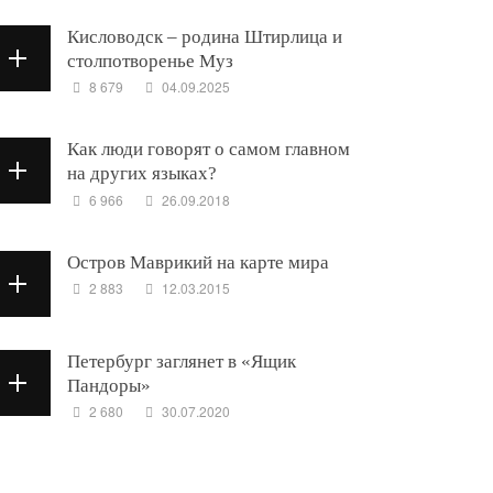
Кисловодск – родина Штирлица и
столпотворенье Муз
8 679
04.09.2025
Как люди говорят о самом главном
на других языках?
6 966
26.09.2018
Остров Маврикий на карте мира
2 883
12.03.2015
Петербург заглянет в «Ящик
Пандоры»
2 680
30.07.2020