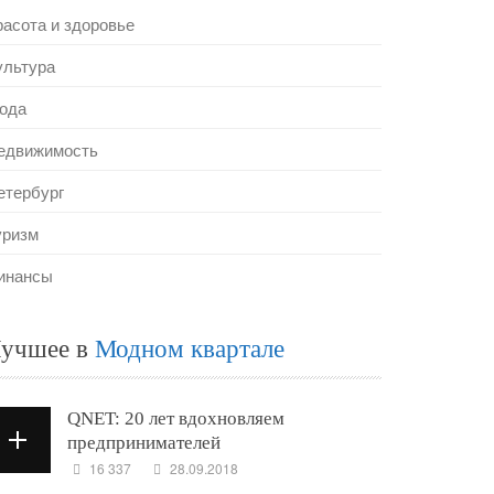
расота и здоровье
ультура
ода
едвижимость
етербург
уризм
инансы
учшее в
Модном квартале
QNET: 20 лет вдохновляем
предпринимателей
16 337
28.09.2018