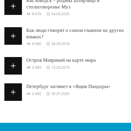
Кисловодск – родина Штирлица и
столпотворенье Муз
8 679
04.09.2025
Как люди говорят о самом главном на других
языках?
6 966
26.09.2018
Остров Маврикий на карте мира
2 883
12.03.2015
Петербург заглянет в «Ящик Пандоры»
2 680
30.07.2020