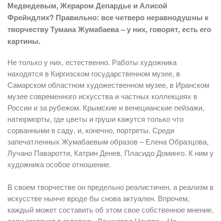
Медведевым, Жераром Депардье и Алисой
Фрейндлих? Правильно: все четверо неравнодушны к
творчеству Тумана Жумабаева – у них, говорят, есть его
картины.
Не только у них, естественно. Работы художника
находятся в Киргизском государственном музее, в
Самарском областном художественном музее, в Иранском
музее современного искусства и частных коллекциях в
России и за рубежом. Крымские и венецианские пейзажи,
натюрморты, где цветы и груши кажутся только что
сорванными в саду, и, конечно, портреты. Среди
запечатленных Жумабаевым образов – Елена Образцова,
Лучано Паваротти, Катрин Денев, Пласидо Доминго. К ним у
художника особое отношение.
В своем творчестве он предельно реалистичен, а реализм в
искусстве нынче вроде бы снова актуален. Впрочем,
каждый может составить об этом свое собственное мнение,
если заглянет в галерею «Ленинград Центра». На