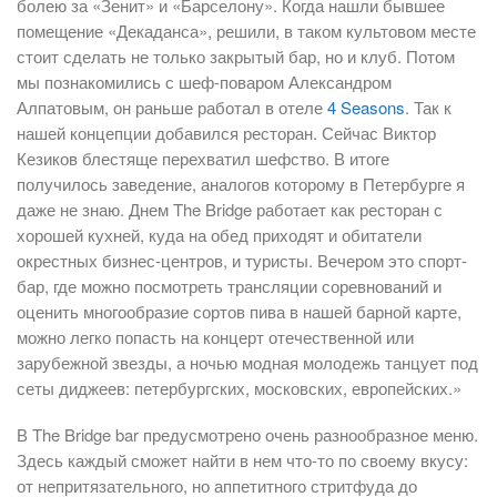
болею за «Зенит» и «Барселону». Когда нашли бывшее
помещение «Декаданса», решили, в таком культовом месте
стоит сделать не только закрытый бар, но и клуб. Потом
мы познакомились с шеф-поваром Александром
Алпатовым, он раньше работал в отеле
4 Seasons
. Так к
нашей концепции добавился ресторан. Сейчас Виктор
Кезиков блестяще перехватил шефство. В итоге
получилось заведение, аналогов которому в Петербурге я
даже не знаю. Днем The Bridge работает как ресторан с
хорошей кухней, куда на обед приходят и обитатели
окрестных бизнес-центров, и туристы. Вечером это спорт-
бар, где можно посмотреть трансляции соревнований и
оценить многообразие сортов пива в нашей барной карте,
можно легко попасть на концерт отечественной или
зарубежной звезды, а ночью модная молодежь танцует под
сеты диджеев: петербургских, московских, европейских.»
В The Bridge bar предусмотрено очень разнообразное меню.
Здесь каждый сможет найти в нем что-то по своему вкусу:
от непритязательного, но аппетитного стритфуда до