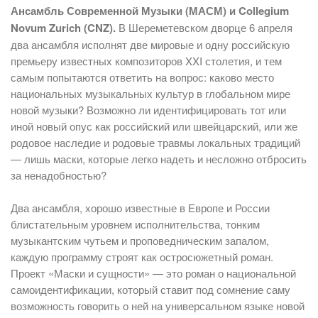
Ансамбль Современной Музыки (МАСМ) и Collegium
Novum Zurich (CNZ).
В Шереметевском дворце 6 апреля
два ансамбля исполнят две мировые и одну российскую
премьеру известных композиторов XXI столетия, и тем
самым попытаются ответить на вопрос: каково место
национальных музыкальных культур в глобальном мире
новой музыки? Возможно ли идентифицировать тот или
иной новый опус как российский или швейцарский, или же
родовое наследие и родовые травмы локальных традиций
— лишь маски, которые легко надеть и несложно отбросить
за ненадобностью?
Два ансамбля, хорошо известные в Европе и России
блистательным уровнем исполнительства, тонким
музыкантским чутьем и проповедническим запалом,
каждую программу строят как остросюжетный роман.
Проект «Маски и сущности» — это роман о национальной
самоидентификации, который ставит под сомнение саму
возможность говорить о ней на универсальном языке новой