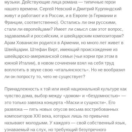
музыки. Действующие лица романа — типичные герои
нашего времени. Сергей Невский и Дмитрий Курляндский
живут и работают и в России, и в Европе (в Германии и
Франции, соответственно). Остались ли они русскими,
стали ли европейцами? Имеет ли смысл сам этот вопрос,
задаваемый и российским, и швейцарским композиторам?
Арам Хованисян родился в Армении, но много лет живет в
Швейцарии. Штефан Вирт, имеющий происхождение из
швейцарско-американской семьи (чьи корни при этом в
южной Италии), в новом сочинении взял на себя труд
воплотить в звуке свою «итальянскость». Но не вообразил
ли он попросту то, чего не существует?
Принадлежность к той или иной национальной культуре как
чувство дома, выбор между «домом» и «бездомностью» —
это только завязка концерта «Маски и сущности». Его
развязка — пять новых опусов весьма востребованных
композиторов XXI века, которых лишь по привычке
называют молодыми. У каждого — свой собственный язык,
узнаваемый на слух, но требующий безупречного