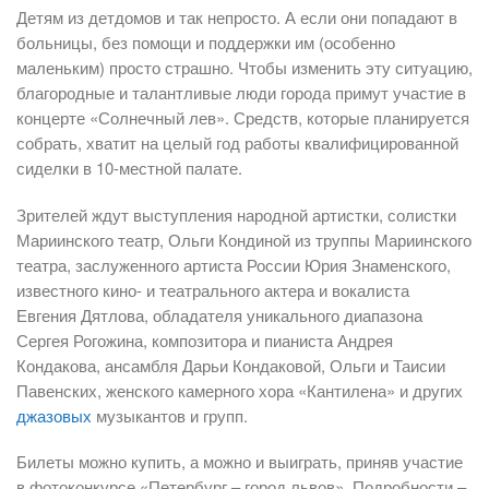
Детям из детдомов и так непросто. А если они попадают в
больницы, без помощи и поддержки им (особенно
маленьким) просто страшно. Чтобы изменить эту ситуацию,
благородные и талантливые люди города примут участие в
концерте «Солнечный лев». Средств, которые планируется
собрать, хватит на целый год работы квалифицированной
сиделки в 10-местной палате.
Зрителей ждут выступления народной артистки, солистки
Мариинского театр, Ольги Кондиной из труппы Мариинского
театра, заслуженного артиста России Юрия Знаменского,
известного кино- и театрального актера и вокалиста
Евгения Дятлова, обладателя уникального диапазона
Сергея Рогожина, композитора и пианиста Андрея
Кондакова, ансамбля Дарьи Кондаковой, Ольги и Таисии
Павенских, женского камерного хора «Кантилена» и других
джазовых
музыкантов и групп.
Билеты можно купить, а можно и выиграть, приняв участие
в фотоконкурсе «Петербург – город львов». Подробности –