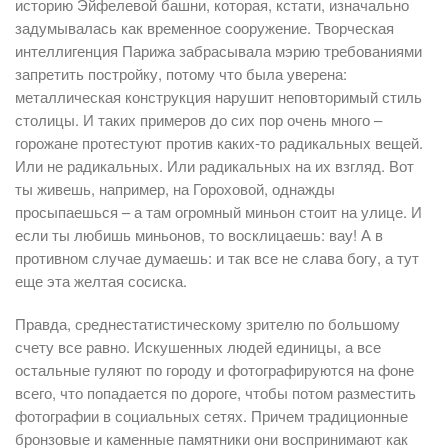
историю Эйфелевой башни, которая, кстати, изначально
задумывалась как временное сооружение. Творческая
интеллигенция Парижа забрасывала мэрию требованиями
запретить постройку, потому что была уверена:
металлическая конструкция нарушит неповторимый стиль
столицы. И таких примеров до сих пор очень много –
горожане протестуют против каких-то радикальных вещей.
Или не радикальных. Или радикальных на их взгляд. Вот
ты живешь, например, на Гороховой, однажды
просыпаешься – а там огромный миньон стоит на улице. И
если ты любишь миньонов, то восклицаешь: вау! А в
противном случае думаешь: и так все не слава богу, а тут
еще эта желтая сосиска.
Правда, среднестатистическому зрителю по большому
счету все равно. Искушенных людей единицы, а все
остальные гуляют по городу и фотографируются на фоне
всего, что попадается по дороге, чтобы потом разместить
фотографии в социальных сетях. Причем традиционные
бронзовые и каменные памятники они воспринимают как