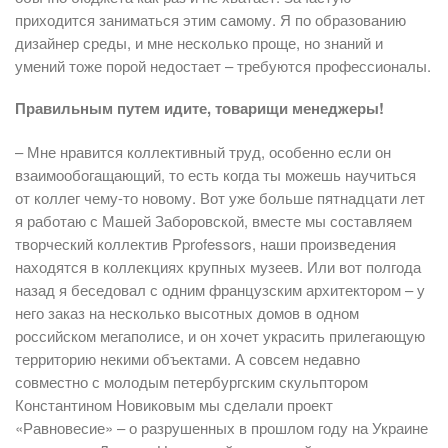
приходится заниматься этим самому. Я по образованию
дизайнер среды, и мне несколько проще, но знаний и
умений тоже порой недостает – требуются профессионалы.
Правильным путем идите, товарищи менеджеры!
– Мне нравится коллективный труд, особенно если он
взаимообогащающий, то есть когда ты можешь научиться
от коллег чему-то новому. Вот уже больше пятнадцати лет
я работаю с Машей Заборовской, вместе мы составляем
творческий коллектив Pprofessors, наши произведения
находятся в коллекциях крупных музеев. Или вот полгода
назад я беседовал с одним французским архитектором – у
него заказ на несколько высотных домов в одном
российском мегаполисе, и он хочет украсить прилегающую
территорию некими объектами. А совсем недавно
совместно с молодым петербургским скульптором
Константином Новиковым мы сделали проект
«Равновесие» – о разрушенных в прошлом году на Украине