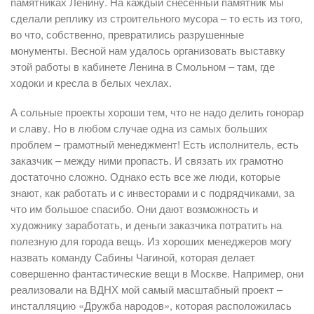
памятниках Ленину. На каждый снесенный памятник мы
сделали реплику из строительного мусора – то есть из того,
во что, собственно, превратились разрушенные
монументы. Весной нам удалось организовать выставку
этой работы в кабинете Ленина в Смольном – там, где
ходоки и кресла в белых чехлах.
А сольные проекты хороши тем, что не надо делить гонорар
и славу. Но в любом случае одна из самых больших
проблем – грамотный менеджмент! Есть исполнитель, есть
заказчик – между ними пропасть. И связать их грамотно
достаточно сложно. Однако есть все же люди, которые
знают, как работать и с инвесторами и с подрядчиками, за
что им большое спасибо. Они дают возможность и
художнику заработать, и деньги заказчика потратить на
полезную для города вещь. Из хороших менеджеров могу
назвать команду Сабины Чагиной, которая делает
совершенно фантастические вещи в Москве. Например, они
реализовали на ВДНХ мой самый масштабный проект –
инсталляцию «Дружба народов», которая расположилась