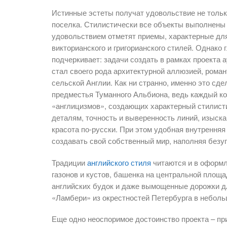
Истинные эстеты получат удовольствие не только
поселка. Стилистически все объекты выполнены 
удовольствием отметят приемы, характерные дл
викторианского и григорианского стилей. Однако
подчеркивает: задачи создать в рамках проекта 
стал своего рода архитектурной аллюзией, рома
сельской Англии. Как ни странно, именно это сд
предместья Туманного Альбиона, ведь каждый к
«англицизмов», создающих характерный стилист
деталям, точность и выверенность линий, изыска
красота по-русски. При этом удобная внутрення
создавать свой собственный мир, наполняя безу
Традиции
английского стиля
читаются и в оформл
газонов и кустов, башенка на центральной площа
английских будок и даже вымощенные дорожки дл
«Ламбери» из окрестностей Петербурга в неболь
Еще одно неоспоримое достоинство проекта – пр