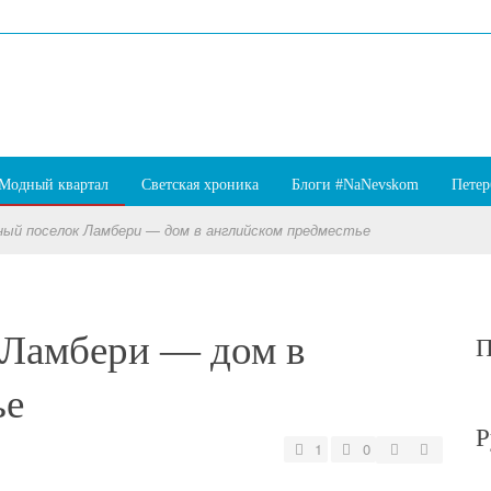
Модный квартал
Светская хроника
Блоги #NaNevskom
Петер
ый поселок Ламбери — дом в английском предместье
 Ламбери — дом в
П
ье
Р
1
0