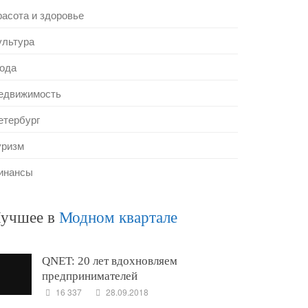
расота и здоровье
ультура
ода
едвижимость
етербург
уризм
инансы
учшее в
Модном квартале
QNET: 20 лет вдохновляем
предпринимателей
16 337
28.09.2018