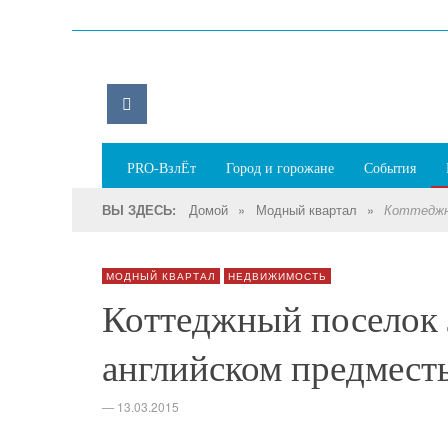
PRO-ВзлЁт
Город и горожане
События
Домой
»
Модный квартал
»
ВЫ ЗДЕСЬ:
Коттеджн
МОДНЫЙ КВАРТАЛ
НЕДВИЖИМОСТЬ
Коттеджный поселок
английском предмест
—
13.03.2015