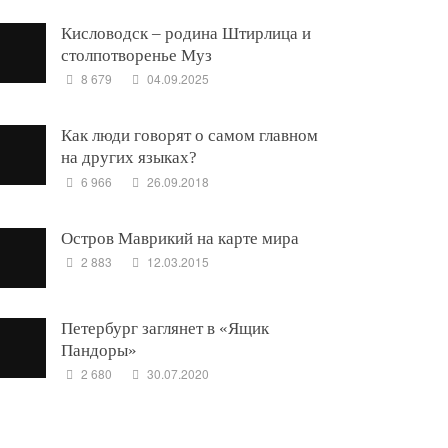
Кисловодск – родина Штирлица и
столпотворенье Муз
8 679
04.09.2025
Как люди говорят о самом главном
на других языках?
6 966
26.09.2018
Остров Маврикий на карте мира
2 883
12.03.2015
Петербург заглянет в «Ящик
Пандоры»
2 680
30.07.2020