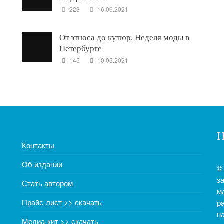
223
16.06.2021
От этноса до кутюр. Неделя моды в
Петербурге
145
10.05.2021
Н
Контакты
Об издании
©
з
Стать автором
м
Прайс-лист >> скачать
р
н
Медиа-кит >> скачать