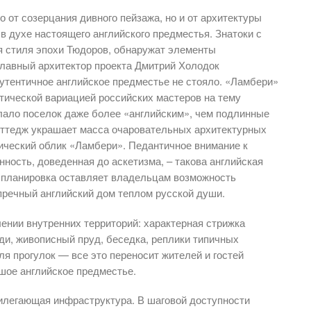
 от созерцания дивного пейзажа, но и от архитектуры
в духе настоящего английского предместья. Знатоки с
я стиля эпохи Тюдоров, обнаружат элементы
 главный архитектор проекта Дмитрий Холодок
аутентичное английское предместье не стояло. «Ламбери»
нтической вариацией российских мастеров на тему
елало поселок даже более «английским», чем подлинные
оттедж украшает масса очаровательных архитектурных
ический облик «Ламбери». Педантичное внимание к
нность, доведенная до аскетизма, – такова английская
я планировка оставляет владельцам возможность
пречный английский дом теплом русской души.
ении внутренних территорий: характерная стрижка
ди, живописный пруд, беседка, реплики типичных
я прогулок — все это переносит жителей и гостей
шое английское предместье.
илегающая инфраструктура. В шаговой доступности