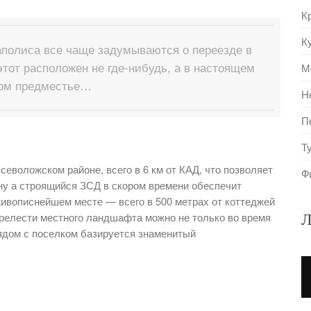
К
К
аполиса все чаще задумываются о переезде в
тот расположен не где-нибудь, а в настоящем
М
ком предместье…
Н
П
Т
еволожском районе, всего в 6 км от КАД, что позволяет
Ф
 ну а строящийся ЗСД в скором времени обеспечит
живописнейшем месте — всего в 500 метрах от коттеджей
релести местного ландшафта можно не только во время
Л
рядом с поселком базируется знаменитый