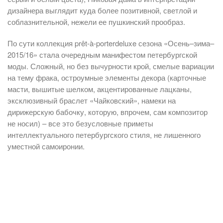
дизайнера выглядит куда более позитивной, светлой и
соблазнительной, нежели ее пушкинский прообраз.
По сути коллекция prêt-à-porterdeluxe сезона «Осень–зима–
2015/16» стала очередным манифестом петербургской
моды. Сложный, но без вычурности крой, смелые вариации
на тему фрака, остроумные элементы декора (карточные
масти, вышитые шелком, акцентированные лацканы,
эксклюзивный браслет «Чайковский», намеки на
дирижерскую бабочку, которую, впрочем, сам композитор
не носил) – все это безусловные приметы
интеллектуального петербургского стиля, не лишенного
уместной самоиронии.