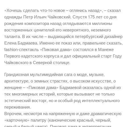
«Хочешь сделать что-то новое – оглянись назад», – сказал
однажды Петр Ильич Чайковский. Спустя 175 лет со дня
рождения композитора назад оглядываются миллионы
восторженных ценителей его невероятного, неземного
таланта. В их числе – выдающийся петербургский дизайнер
Елена Бадмаева. Именно ее показ или, правильнее сказать,
fashion-спектакль «Пиковая дама» состоялся в Манеже
Первого кадетского корпуса и дал официальный старт Году
Чайковского в Северной столице.
Грандиозная мультимедийная сага о моде, музыке,
архитектуре, о земных страстях, о высоком искусстве, о
женщине – «Пиковая дама» Бадмаевой оказалась одной из
тех многомерных историй, которые вызывают не только
эстетический восторг, но и особый род интеллектуального
переживания.
Впрочем, несмотря на напряженную и даже драматическую
«карточную» палитру (канонические красный, черный,
серый и белый цвета), Пиковая дама в интерпретации