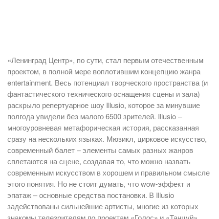
«Ленинград Центр», по сути, стал первым отечественным
проектом, в полной мере воплотившим концепцию жанра
entertainment. Весь потенциал творческого пространства (и
фантастического технического оснащения сцены и зала)
раскрыло репертуарное шоу Illusio, которое за минувшие
полгода увидели без малого 6500 зрителей. Illusio –
многоуровневая метафорическая история, рассказанная
сразу на нескольких языках. Мюзикл, цирковое искусство,
современный балет – элементы самых разных жанров
сплетаются на сцене, создавая то, что можно назвать
современным искусством в хорошем и правильном смысле
этого понятия. Но не стоит думать, что wow-эффект и
эпатаж – основные средства постановки. В Illusio
задействованы сильнейшие артисты, многие из которых
знакомы телезрителям по проектам «Голос» и «Танцуй».