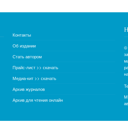
Н
Контакты
Об издании
©
з
Стать автором
м
Прайс-лист >> скачать
р
н
Медиа-кит >> скачать
Т
Архив журналов
М
Архив для чтения онлайн
а