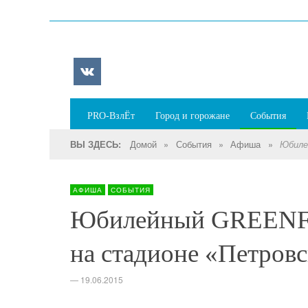
PRO-ВзлЁт
Город и горожане
События
Домой
»
События
»
Афиша
»
ВЫ ЗДЕСЬ:
Юбиле
АФИША
СОБЫТИЯ
Юбилейный GREENFE
на стадионе «Петровс
—
19.06.2015