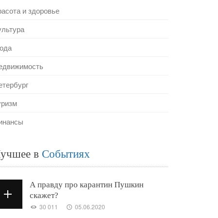
расота и здоровье
ультура
ода
едвижимость
етербург
уризм
инансы
учшее в
Событиях
А правду про карантин Пушкин
скажет?
30 011
05.06.2020