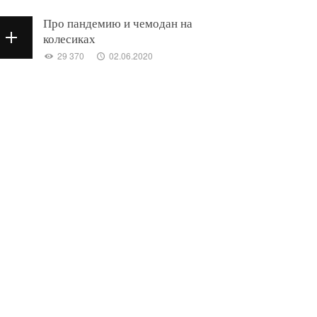
Про пандемию и чемодан на
колесиках
29 370
02.06.2020