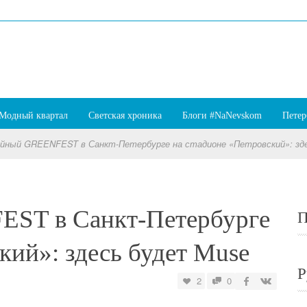
Модный квартал
Светская хроника
Блоги #NaNevskom
Петер
йный GREENFEST в Санкт-Петербурге на стадионе «Петровский»: зд
ST в Санкт-Петербурге
П
кий»: здесь будет Muse
Р
2
0