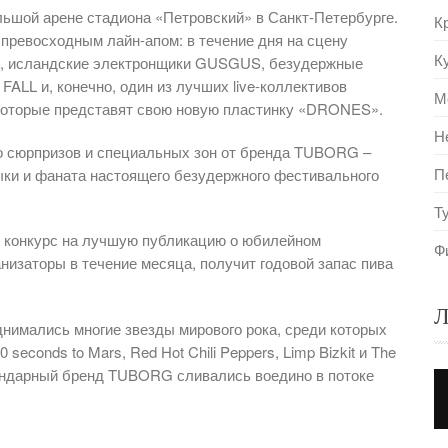
шой арене стадиона «Петровский» в Санкт-Петербурге.
К
превосходным лайн-апом: в течение дня на сцену
К
N, исландские электронщики GUSGUS, безудержные
ALL и, конечно, один из лучших live-коллективов
М
которые представят свою новую пластинку «DRONES».
Н
 сюрпризов и специальных зон от бренда TUBORG –
П
ыки и фаната настоящего безудержного фестивального
Т
конкурс на лучшую публикацию о юбилейном
Ф
изаторы в течение месяца, получит годовой запас пива
Л
днимались многие звезды мирового рока, среди которых
30 seconds to Mars, Red Hot Chili Peppers, Limp Bizkit и The
гендарный бренд TUBORG сливались воедино в потоке