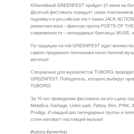
Юбилейный GREENFEST пройдет 21 июня на боль
Десятый фестиваль порадует своих поклонников 
поднимутся российские пост-панки JACK ACTIO
романтики рока – финская группа POETS OF THE F
современности – легендарные британцы MUSE, 
По традиции гостей GREENFEST ждет множество
самого преданного поклонника качественной муз
веселья!
Специально для журналистов TUBORG проводит 
GREENFEST. Победитель, которого выберут орган
TUBORG!
За 10 лет проведения фестиваля на его сцену по
Metallica, Garbage, Linkin park, Fatboy Slim, P!NK, 
Prodigy. И каждый раз легендарные группы и ле
сотен киловатт настоящей музыки!
#tuborg #greenfest