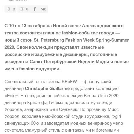
0
0
С 10 по 13 октября на Новой сцене Александринского
театра состоится главное fashion-событие города —
новый сезон St. Petersburg Fashion Week Spring-Summer
2020. Свои коллекции представят известные
российские и зарубежные дизайнеры, постоянные
резиденты Санкт-Петербургской Недели Моды и новые
имена fashion индустрии.
Специальный гость сезона SPbFW — французский
дизайнер
Christophe Guillarmé
представит коллекцию
«Edie». На создание новой коллекции Весна-Лето 2020,
дизайнера Кристофа Гиярмэ вдохновила муза Энди
Уорхола, американка Эди Седжвик. По прозвищу Мисс
Уорхол, королева нью-йоркской студии художника, it-girl
свингующих 60-х и завсегдатая модных вечеринок умело
сочетала гламурный стиль с винтажными и богемными