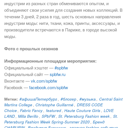
индустрии из разных стран обмениваются опытом, и
объединяют свои усилия для создания новых коллекций. В
течении 3 дней, 2 раза в год, шесть основных направления
индустрии моды: нити, ткани, кожа, принты, аксессуары, и
производители встречаются в Париже, в городе высокой
моды.
Фото с прошлых сезонов
Информационные площадки мероприятия:
Официальный хэштег —
#spbfw
Официальный сайт —
spbfw.ru
Вконтакте —
vk.com/spbfw
Facebook —
facebook.com/spbfw
Метки:
#афишаПетербург
,
#блогер
,
#музыка
,
Central Saint
Martins College
,
Christophe Guillarmé
,
DRESS CODE
Choice
,
Fabric Fancy
,
featured
,
Haute Couture Girls
,
LOVE
LAND
,
Milla Berillo
,
SPbFW
,
St. Petersburg Fashion week
,
St.
Petersburg Fashion Week Spring-Summer 2020
,
Бренд
CHAPURIN
,
Владимир Бухинник
,
главное fashion-событие