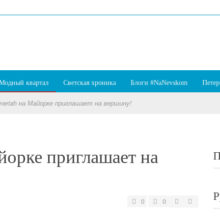
Модный квартал
Светская хроника
Блоги #NaNevskom
Петер
eriah на Майорке приглашает на вершину!
йорке приглашает на
П
Р
0
0