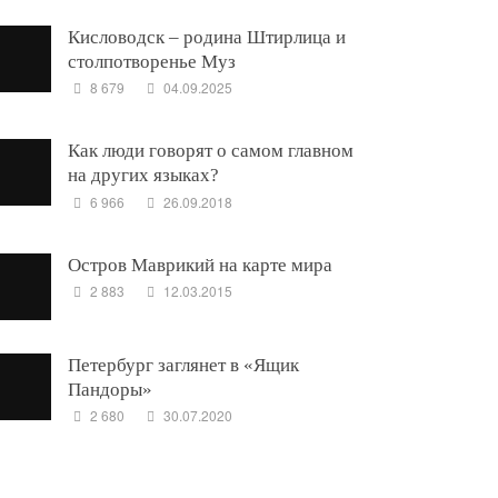
Кисловодск – родина Штирлица и
столпотворенье Муз
8 679
04.09.2025
Как люди говорят о самом главном
на других языках?
6 966
26.09.2018
Остров Маврикий на карте мира
2 883
12.03.2015
Петербург заглянет в «Ящик
Пандоры»
2 680
30.07.2020