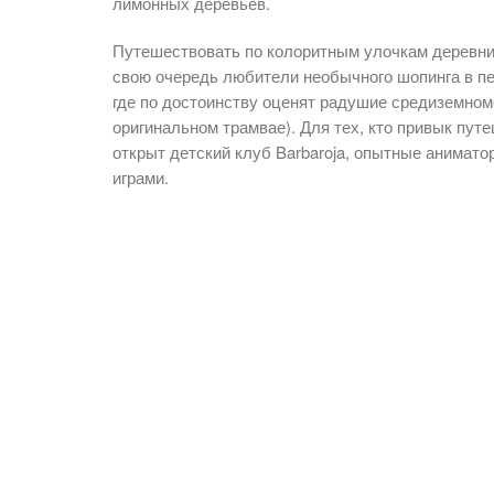
лимонных деревьев.
Путешествовать по колоритным улочкам деревни м
свою очередь любители необычного шопинга в пе
где по достоинству оценят радушие средиземном
оригинальном трамвае). Для тех, кто привык путеш
открыт детский клуб Barbaroja, опытные анимат
играми.