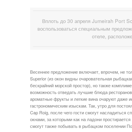
Вплоть до 30 апреля Jumeirah Port So
воспользоваться специальным предложе
отеле, располож
Весеннее предложение включает, впрочем, не то
Superior (из окон видны очаровательная рыбацк
бескрайний морской простор), но также комплиме
возможность отведать лучшие блюда ресторанов 
ароматные фрукты и легкие вина очаруют даже и
гастрономическим изыскам. Так, утро для постоя
Cap Roig, после чего гости смогут насладиться 
окнами, за которыми как на ладони простираетс
смогут также побывать в рыбацком поселении П