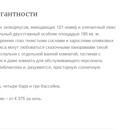
егантности
ых экокорпусов, вмещающих 121 номер и элегантный люкс
ельный двухэтажный особняк площадью 185 кв. м.
оронних глаз тенистыми соснами и зарослями оливковых
люкса могут любоваться сказочными панорамами тихой
спальня с отдельной ванной комнатой, гостиная с
кю и даже комната для обслуживающего персонала.
библиотеки и, разумеется, просторную солнечную
 четыре бара и три бассейна.
 – от € 375 за ночь.