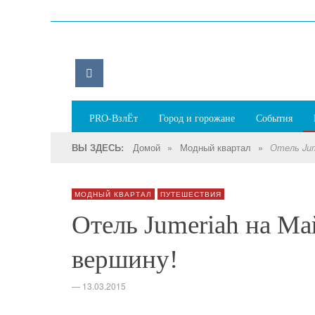
PRO-ВзлЁт
Город и горожане
События
Домой
»
Модный квартал
»
ВЫ ЗДЕСЬ:
Отель Jum
МОДНЫЙ КВАРТАЛ
ПУТЕШЕСТВИЯ
Отель Jumeriah на Ма
вершину!
—
13.03.2015