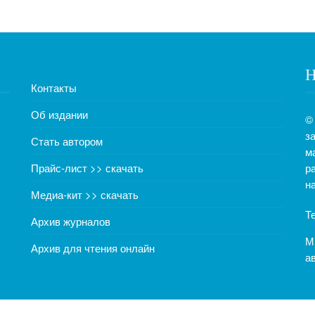
Н
Контакты
Об издании
©
з
Стать автором
м
Прайс-лист >> скачать
р
н
Медиа-кит >> скачать
Т
Архив журналов
М
Архив для чтения онлайн
а