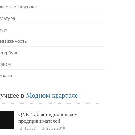
расота и здоровье
ультура
ода
едвижимость
етербург
уризм
инансы
учшее в
Модном квартале
QNET: 20 лет вдохновляем
предпринимателей
16 337
28.09.2018