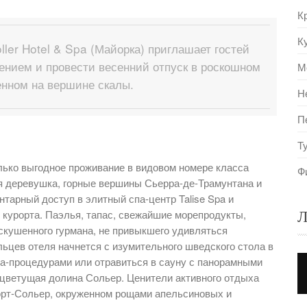
К
К
ller Hotel & Spa (Майорка) приглашает гостей
нием и провести весенний отпуск в роскошном
М
енном на вершине скалы.
Н
П
Т
лько выгодное проживание в видовом номере класса
Ф
ая деревушка, горные вершины Сьерра-де-Трамунтана и
нтарный доступ в элитный спа-центр Talise Spa и
курорта. Паэлья, тапас, свежайшие морепродукты,
Л
скушенного гурмана, не привыкшего удивляться
льцев отеля начнется с изумительного шведского стола в
спа-процедурами или отравиться в сауну с панорамными
я цветущая долина Сольер. Ценители активного отдыха
орт-Сольер, окруженном рощами апельсиновых и