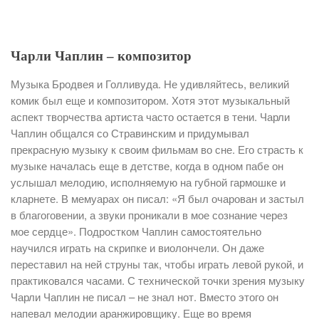
Чарли Чаплин – композитор
Музыка Бродвея и Голливуда. Не удивляйтесь, великий
комик был еще и композитором. Хотя этот музыкальный
аспект творчества артиста часто остается в тени. Чарли
Чаплин общался со Стравинским и придумывал
прекрасную музыку к своим фильмам во сне. Его страсть к
музыке началась еще в детстве, когда в одном пабе он
услышал мелодию, исполняемую на губной гармошке и
кларнете. В мемуарах он писал: «Я был очарован и застыл
в благоговении, а звуки проникали в мое сознание через
мое сердце». Подростком Чаплин самостоятельно
научился играть на скрипке и виолончели. Он даже
переставил на ней струны так, чтобы играть левой рукой, и
практиковался часами. С технической точки зрения музыку
Чарли Чаплин не писал – не знал нот. Вместо этого он
напевал мелодии аранжировщику. Еще во время