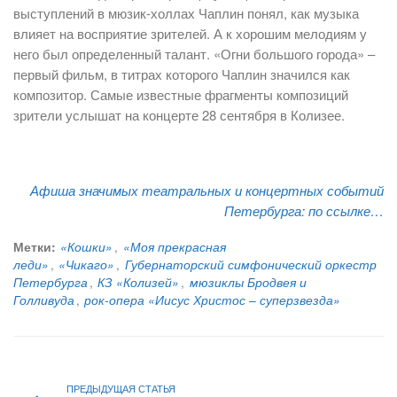
выступлений в мюзик-холлах Чаплин понял, как музыка
влияет на восприятие зрителей. А к хорошим мелодиям у
него был определенный талант. «Огни большого города» –
первый фильм, в титрах которого Чаплин значился как
композитор. Самые известные фрагменты композиций
зрители услышат на концерте 28 сентября в Колизее.
Афиша значимых театральных и концертных событий
Петербурга:
по ссылке…
Метки:
«Кошки»
,
«Моя прекрасная
леди»
,
«Чикаго»
,
Губернаторский симфонический оркестр
Петербурга
,
КЗ «Колизей»
,
мюзиклы Бродвея и
Голливуда
,
рок-опера «Иисус Христос – суперзвезда»
ПРЕДЫДУЩАЯ СТАТЬЯ