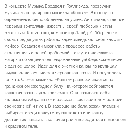
В концерте Музыка Бродвея и Голливуда, прозвучит
музыка из популярного мюзикла «Кошки». Это шоу по
определению было обречено на успех. Англичане, ставшие
первыми зрителями, известны своей любовью к этим
животным. Кроме того, композитор Ллойд-Уэббер еще в
своих предыдущих работах зарекомендовал себя как хит-
мейкер. Создатели мюзикла в процессе работы
столкнулись с одной проблемой – отсутствие сюжета,
который объединил бы разрозненные уэбберовские песни
в единое целое. Идеи для сюжетной канвы по крупицам
выуживались из писем и черновиков поэта. И получилось
вот что. Сюжет мюзикла «Кошки» разворачивается на
грандиозном ежегодном балу, на котором собираются
кошки из разных уголков земли. Они называют себя
«племенем избранных» и рассказывают зрителям истории
своих жизней и имён. В завершение бала вожак племени
выбирает среди присутствующих кота или кошку,
достойных попасть в кошачий рай и возродиться в молодом
и красивом теле.