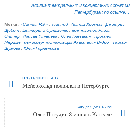
Афиша театральных и концертных событий
Петербурга :
по ссылке…
Метки:
«Carmen P.S.»
,
featured
,
Артем Хромых
,
Дмитрий
Щебет
,
Екатерина Сулименко
,
композитор Райан
Оттер
,
Ляйсан Утяшева
,
Олег Клевакин
,
Проспер
Мериме
,
режиссёр-постановщик Анастасия Вядро
,
Таисия
Шумова
,
Юлия Горленкова
ПРЕДЫДУЩАЯ СТАТЬЯ
Мейерхольд появился в Петербурге
СЛЕДУЮЩАЯ СТАТЬЯ
Олег Погудин 8 июня в Капелле