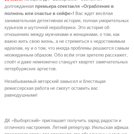
долгожданная
премьера спектакля «Ограбление в
полночь или счастье в сейфе»!
Вас ждет весёлая
занимательная детективная история, полная уморительных
курьезов и шуточной неразберихи. Это история об
отношениях между мужчинами и женщинами, о том, как
важно жить свою жизнь, а не стремиться к недостижимым
идеалам, ну и о том, что иногда проблемы решаются самым
неожиданным образом. Обо всём этом зрителю расскажет,
споёт и даже немножечко станцует квартет замечательных
петербуржских артистов.
Незабываемый авторский замысел и блестящая
режиссерская работа не смогут оставить вас
равнодушными!
ДК «Выборгский» приглашает получить заряд радости и
отличного настроения. Летний репертуар: Июльская афиша
предлагает сразу два спектакля, где объединены и музыка,