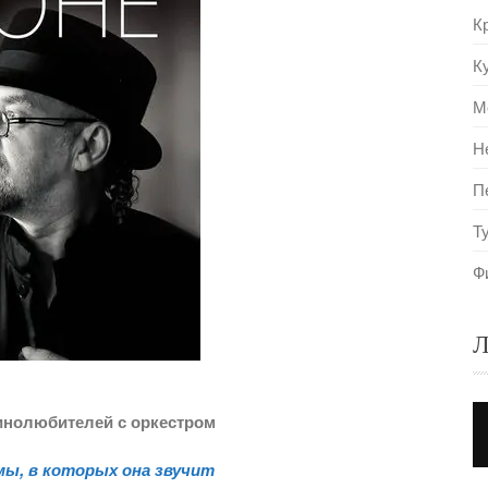
К
К
М
Н
П
Т
Ф
Л
кинолюбителей с оркестром
мы, в которых она звучит