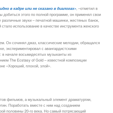
идно в кадре или не сказано в диалогах»
, –отметил в
ы добиться этого по полной программе, он применял свои
у различные звуки – печатной машинки, жестяных банок,
ой стало использование в качестве инструмента женского
ем. Он сочинял джаз, классические мелодии, обращался
ыке, экспериментировал с авангардистскими
: в начале восьмидесятых музыканты из
нием The Ecstasy of Gold – известной композиции
не «Хороший, плохой, злой».
етов фильмов, а музыкальный элемент драматургии,
тин. Поработать вместе с ним над созданием
ой половины 20-го века. Но самый потрясающий