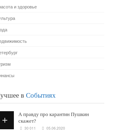
расота и здоровье
ультура
ода
едвижимость
етербург
уризм
инансы
учшее в
Событиях
А правду про карантин Пушкин
скажет?
30 011
05.06.2020