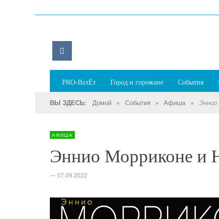
PRO-ВзлЁт
Город и горожане
События
Домой
»
События
»
Афиша
»
ВЫ ЗДЕСЬ:
Эннио
АФИША
Эннио Морриконе и Н
—
07.09.2022