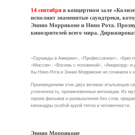
14 сентября
в концертном зале «Колиз
исполнит
знаменитые саундтреки, кот
Эннио Морриконе и Нино Рота. Прозву
кинозрителей всего мира. Дирижироват
«Однажды в Америке», «Профессионал», «Крестны
«Миссия», «Восемь с половиной», «Амаркорд» и д
бы Нино Рота и Эннио Морриконе не сочинили к 
Произведениям этих двух великих итальянцев с
утонченность, проникновенные интонации. Их м
героев фильмов и размышления без слов, придае
кинокадры особой аурой тепла и человечности.
Эннио Морриконе