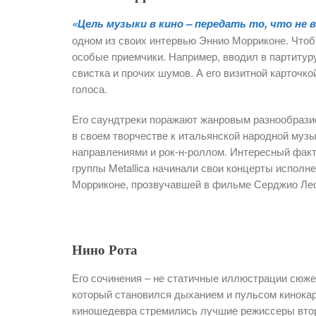
«Цель музыки в кино – передать то, что не в
одном из своих интервью Эннио Морриконе. Чтоб
особые приемчики. Например, вводил в партитур
свистка и прочих шумов. А его визитной карточк
голоса.
Его саундтреки поражают жанровым разнообрази
в своем творчестве к итальянской народной муз
направлениями и рок-н-роллом. Интересный факт
группы Metallica начинали свои концерты исполне
Морриконе, прозвучавшей в фильме Серджио Лео
Нино Рота
Его сочинения – не статичные иллюстрации сюж
который становился дыханием и пульсом кинокар
киношедевра стремились лучшие режиссеры втор