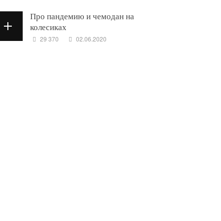
Про пандемию и чемодан на
колесиках
29 370
02.06.2020