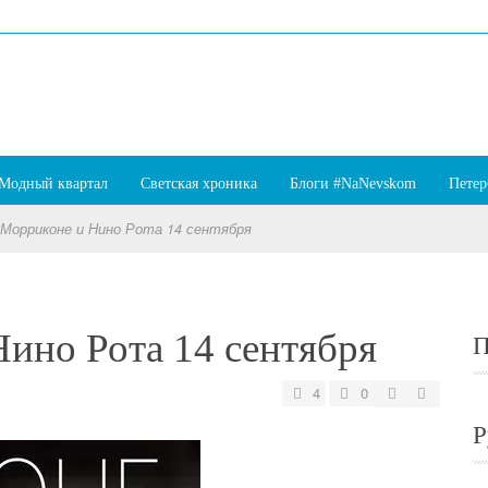
Модный квартал
Светская хроника
Блоги #NaNevskom
Петер
 Морриконе и Нино Рота 14 сентября
ино Рота 14 сентября
П
4
0
Р