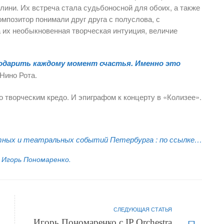
лини. Их встреча стала судьбоносной для обоих, а также
омпозитор понимали друг друга с полуслова, с
а их необыкновенная творческая интуиция, величие
 подарить каждому момент счастья. Именно это
 Нино Рота.
 творческим кредо. И эпиграфом к концерту в «Колизее».
ных и театральных событий Петербурга :
по ссылке…
Игорь Пономаренко.
СЛЕДУЮЩАЯ СТАТЬЯ
Игорь Пономаренко с IP Orchestra