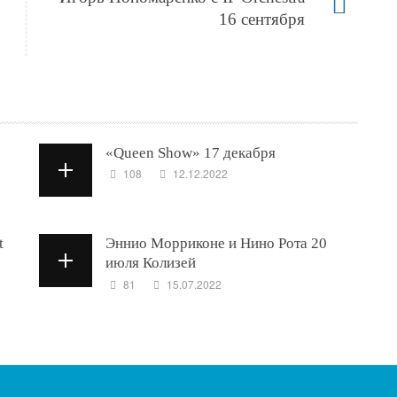
16 сентября
«Queen Show» 17 декабря
108
12.12.2022
t
Эннио Морриконе и Нино Рота 20
июля Колизей
81
15.07.2022