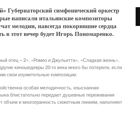
ей» Губернаторский симфонический оркестр
орые написали итальянские композиторы
чат мелодии, навсегда покорившие сердца
ь в этот вечер будет Игорь Пономаренко.
й отец – 2», «Ромео и Джульетта», «Сладкая жизнь»,
ругие киношедевры 20-го века много бы потеряли, если
ним свои изумительные композиции.
войственна особая мелодичность, изысканная
узыка блистательно передает душевные переживания
т объем и многогранность сюжетным линиям, наполняет