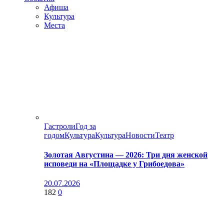
Афиша
Культура
Места
Гастроли
Год за
годом
Культура
Культура
Новости
Театр
Золотая Августина — 2026: Три дня женской
исповеди на «Площадке у Грибоедова»
20.07.2026
182
0