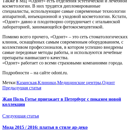
Также в МЦ «Одонт» есть отделения эстетической и лечебной
косметологии. В них трудятся дипломированные
специалисты, использующие самые современные технологии
аппаратной, инъекционной и уходовой косметологии. Кстати,
«Одонт» давно и плодотворно сотрудничает с итальянской
лабораторией, занимающейся фитокосмецевтикой.
Помимо всего прочего, «Одонт» – это сеть стоматологических
клиник, оснащённых самым современным оборудованием, с
коллективом профессионалов, в котором успешно внедрены
самые передовые методы работы, и используются лечебные
препараты наивысшего качества.
«Одонт» работает со всеми страховыми компаниями города.
Подробности – на сайте odont.ru.
Метки:
Казанская
,
Клиники
,
Медицинские центры
,
Одонт
Предыдущая статья
Жан Поль Готье приезжает в Петербург с показом новой
коллекции
Следующая статья
Мода 2015 / 2016: платья в стиле ар-деко