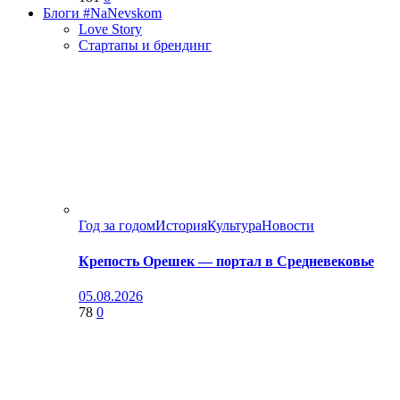
Блоги #NaNevskom
Love Story
Стартапы и брендинг
Год за годом
История
Культура
Новости
Крепость Орешек — портал в Средневековье
05.08.2026
78
0