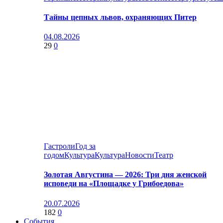
Тайны цепных львов, охраняющих Питер
04.08.2026
29
0
Гастроли
Год за
годом
Культура
Культура
Новости
Театр
Золотая Августина — 2026: Три дня женской
исповеди на «Площадке у Грибоедова»
20.07.2026
182
0
События