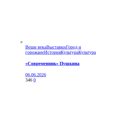
Вещи века
Выставки
Город и
горожане
История
Культура
Культура
«Современник» Пушкина
06.06.2026
346
0