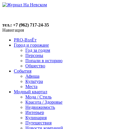
тел.: +7 (962) 717-24-35
Навигация
PRO-ВзлЁт
Город и горожане
Год за годом
Персоны
Попали в историю
Общество
События
Афиша
Культура
Места
Модный квартал
Мода / Стиль
Красота / Здоровье
Недвижимость
Интерьер
Кулинария
Путешествия
Новости компаний