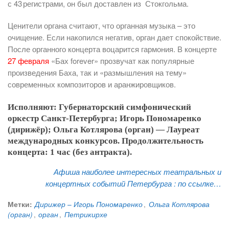
с 43 регистрами, он был доставлен из Стокгольма.
Ценители органа считают, что органная музыка – это
очищение. Если накопился негатив, орган дает спокойствие.
После органного концерта воцарится гармония. В концерте
27 февраля
«Бах forever» прозвучат как популярные
произведения Баха, так и «размышления на тему»
современных композиторов и аранжировщиков.
Исполняют: Губернаторский симфонический
оркестр Санкт-Петербурга; Игорь Пономаренко
(дирижёр); Ольга Котлярова (орган) — Лауреат
международных конкурсов. Продолжительность
концерта: 1 час (без антракта).
Афиша наиболее интересных театральных и
концертных событий Петербурга :
по ссылке…
Метки:
Дирижер – Игорь Пономаренко
,
Ольга Котлярова
(орган)
,
орган
,
Петрикирхе