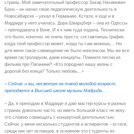
страны. Мой замечательный профессор Захар Нахимович
Брон – он начал свою педагогическую деятельность в
Новосибирске – уехал в Германию. Кстати, я еще и в
Мадриде у него училась. Дора Шварцберг – она из Одессы
– преподавала в Вене. И я к ним туда ездила. Технически
это было, конечно, не очень просто: составляешь график,
когда твой профессор может, когда ты сам можешь… Но
для меня такое совмещение не было нонсенсом. Мы же все
время гастролируем, даем концерты. Помните песню из
фильма про Паганини? «Кто породнил нашу жизнь с
дорогой без конца? Только любовь…»
– Сейчас и вы, несмотря на такой молодой возраст,
преподаете в Высшей школе музыки Мадрида…
– Да, я преподаю в Мадриде и даю мастер-курсы в разных
странах довольно часто, но иметь большой класс не могу:
это сложно совмещать с концертной деятельностью.
Сейчас у меня несколько студентов и аспирантов – кстати,
среди них нет испанцев, в основном это студенты из