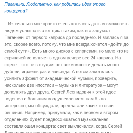
Паганини. Любопытно, как родилась идея этого
концерта?
– Изначально мне просто очень хотелось дать возможность
людям услышать этот цикл таким, как его задумал
Паганини: от первого каприса до последнего. И взялась я за
это, скорее всего, потому, что мне всегда хочется «дойти до
самой сути». Есть много дисков с каприсами, но мало кто из
скрипачей исполняет в одном вечере все 24 каприса. На
сцене – это не в студии: нет возможности делать много
дублей, играешь раз и навсегда. А потом захотелось
усилить эффект от академической музыки, проверить,
насколько две ипостаси – музыка и литература – могут
дополнять друг друга. Сергей Леонидович к этой идее
подошел с большим воодушевлением, нам было
интересно, мы обсуждали, предлагали какие-то свои
решения. Например, придумали, как в первом и втором
отделениях будет предвосхищаться музыкальная
составляющая концерта: свет выключался, когда Сергей
Леонидович заканчивал говорить, в этот момент мы