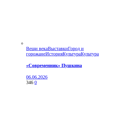
Вещи века
Выставки
Город и
горожане
История
Культура
Культура
«Современник» Пушкина
06.06.2026
346
0