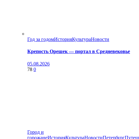
Год за годом
История
Культура
Новости
Крепость Орешек — портал в Средневековье
05.08.2026
78
0
Город и
горожане
История
Культура
Новости
Петербург
Путеш