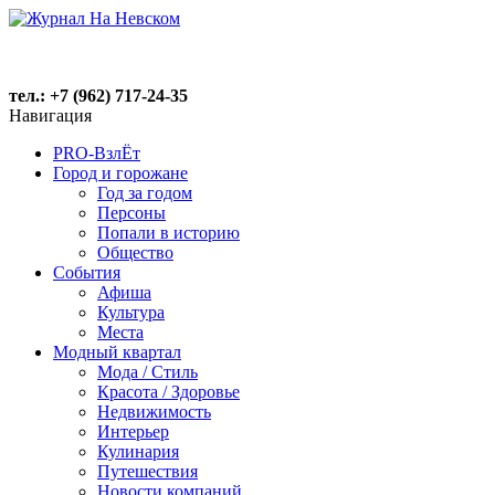
тел.: +7 (962) 717-24-35
Навигация
PRO-ВзлЁт
Город и горожане
Год за годом
Персоны
Попали в историю
Общество
События
Афиша
Культура
Места
Модный квартал
Мода / Стиль
Красота / Здоровье
Недвижимость
Интерьер
Кулинария
Путешествия
Новости компаний