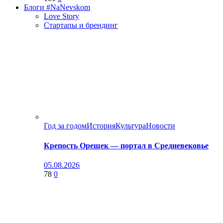
Блоги #NaNevskom
Love Story
Стартапы и брендинг
Год за годом
История
Культура
Новости
Крепость Орешек — портал в Средневековье
05.08.2026
78
0