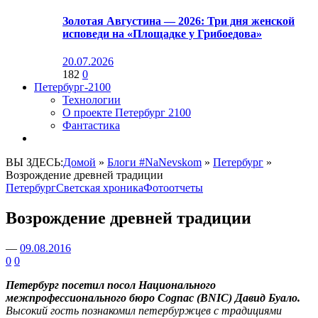
Золотая Августина — 2026: Три дня женской
исповеди на «Площадке у Грибоедова»
20.07.2026
182
0
Петербург-2100
Технологии
О проекте Петербург 2100
Фантастика
ВЫ ЗДЕСЬ:
Домой
»
Блоги #NaNevskom
»
Петербург
»
Возрождение древней традиции
Петербург
Светская хроника
Фотоотчеты
Возрождение древней традиции
—
09.08.2016
0
0
Петербург посетил посол Национального
межпрофессионального бюро Соgnac (BNIC) Давид Буало.
Высокий гость познакомил петербуржцев с традициями