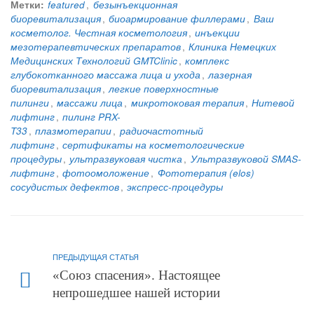
Метки:
featured
,
безынъекционная
биоревитализация
,
биоармирование филлерами
,
Ваш
косметолог. Честная косметология
,
инъекции
мезотерапевтических препаратов
,
Клиника Немецких
Медицинских Технологий GMTClinic
,
комплекс
глубокотканного массажа лица и ухода
,
лазерная
биоревитализация
,
легкие поверхностные
пилинги
,
массажи лица
,
микротоковая терапия
,
Нитевой
лифтинг
,
пилинг PRX-
T33
,
плазмотерапии
,
радиочастотный
лифтинг
,
сертификаты на косметологические
процедуры
,
ультразвуковая чистка
,
Ультразвуковой SMAS-
лифтинг
,
фотоомоложение
,
Фототерапия (elos)
сосудистых дефектов
,
экспресс-процедуры
ПРЕДЫДУЩАЯ СТАТЬЯ
«Союз спасения». Настоящее
непрошедшее нашей истории