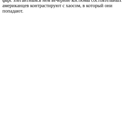
фарс элегантным:в нем вечерние костюмы состоятельных
американцев контрастируют с хаосом, в который они
попадают.