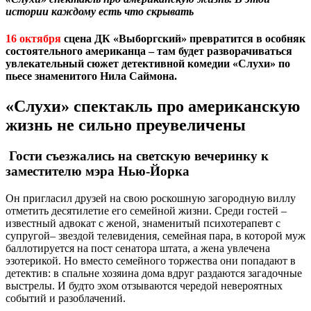
истории каждому есть что скрывать
16 октября
сцена ДК «Выборгский» превратится в особняк
состоятельного американца – там будет разворачиваться
увлекательный сюжет детективной комедии «Слухи» по
пьесе знаменитого Нила Саймона.
«Слухи» спектакль про американскую
жизнь не сильно преувеличены
Гости съезжались на светскую вечеринку к
заместителю мэра Нью-Йорка
Он пригласил друзей на свою роскошную загородную виллу
отметить десятилетие его семейной жизни. Среди гостей –
известный адвокат с женой, знаменитый психотерапевт с
супругой– звездой телевидения, семейная пара, в которой муж
баллотируется на пост сенатора штата, а жена увлечена
эзотерикой. Но вместо семейного торжества они попадают в
детектив: в спальне хозяина дома вдруг раздаются загадочные
выстрелы. И будто эхом отзываются чередой невероятных
событий и разоблачений.