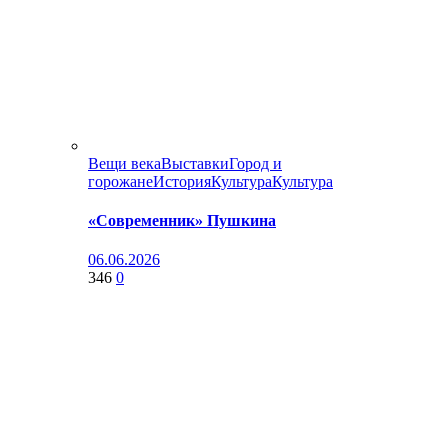
Вещи века
Выставки
Город и
горожане
История
Культура
Культура
«Современник» Пушкина
06.06.2026
346
0