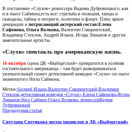
В постановке «Слухов» режиссера Вадима Дубровицкого, как
и в пьесе Саймона,есть все: стрельба и полиция, танцы и
скандалы, тайны и интриги, политика и флирт. Плюс яркие
декорации и
потрясающий актерский состав:Елена
Сафонова, Ольга Волкова,
Валентин Смирнитский,
Владимир Стеклов, Андрей Ильин, Игорь Ливанов и другие
замечательные артисты.
«Слухи» спектакль про американскую жизнь.
16 октября
сцена ДК «Выборгский» превратится в особняк
состоятельного американца – там будет разворачиваться
увлекательный сюжет детективной комедии «Слухи» по пьесе
знаменитого Нила Саймона.
Метки:
Андрей Ильин
,
Валентин Смирнитский
,
Владимир
Стеклов
,
детективная комедия «Слухи»
,
Елена Сафонова
,
Игорь
Ливанов
,
Нил Саймон
,
Ольга Волкова.
,
режиссерВадим
Дубровицкий
Предыдущая статья
Светлана Светикова звезда мюзиклов в ДК «Выборгский»