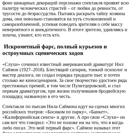
фоне шикарных декораций персонажи спектакля проявят всю
палитру человеческих страстей – от любви до ревности, от
трусости до безрассудства. Пытаясь раскрыть тайну хозяина
дома, они невольно становятся на путь столкновений и
саморазоблачений, успевая поведать зрителям о себе массу
невероятного и анекдотичного. В итоге зрители, удивляясь и
хохоча, узнают, кто есть кто.
Искрометный фарс, полный курьезов и
остроумных сценических ходов
«Слухи» сочинил известный американский драматург Нил
Саймон (1927–2018). Блестящий сатирик, тонкий психолог и
мастер диалога, он создал порядка тридцати пьес и почти
столько же киносценариев. За свое творчество удостоен ряда
престижных премий, в том числе Пулитцеровской, и стал
первым драматургом, при жизни получившим бродвейскую
площадку, названную в его честь.
Спектакли по пьесам Нила Саймона идут на сценах многих
российских театров: «Босиком по парку», «Банкет»,
«Калифорнийская сюита» и другие. А про свои «Слухи» он
сам вот что говорил: «Это не похоже ни на что, что я когда-
либо писал. Это мой первый фарс». Саймон называл этот