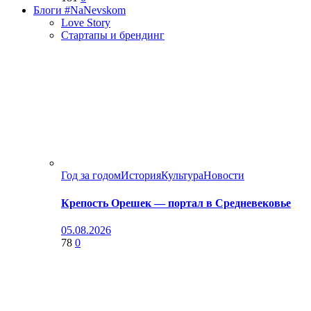
Блоги #NaNevskom
Love Story
Стартапы и брендинг
Год за годом
История
Культура
Новости
Крепость Орешек — портал в Средневековье
05.08.2026
78
0