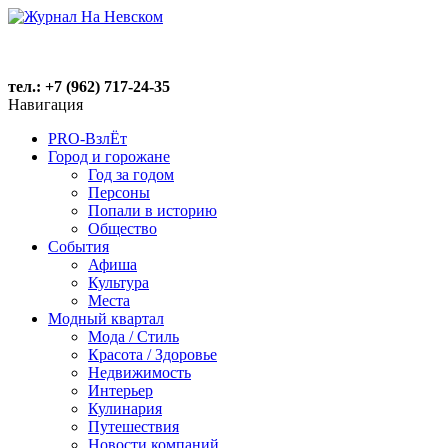
тел.: +7 (962) 717-24-35
Навигация
PRO-ВзлЁт
Город и горожане
Год за годом
Персоны
Попали в историю
Общество
События
Афиша
Культура
Места
Модный квартал
Мода / Стиль
Красота / Здоровье
Недвижимость
Интерьер
Кулинария
Путешествия
Новости компаний