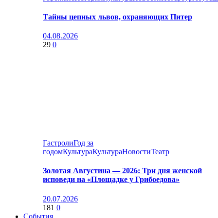
Тайны цепных львов, охраняющих Питер
04.08.2026
29
0
Гастроли
Год за
годом
Культура
Культура
Новости
Театр
Золотая Августина — 2026: Три дня женской
исповеди на «Площадке у Грибоедова»
20.07.2026
181
0
События