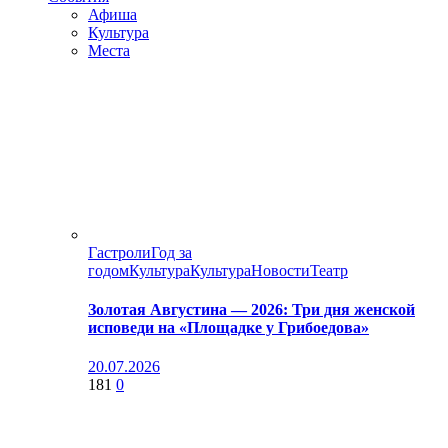
Афиша
Культура
Места
Гастроли
Год за
годом
Культура
Культура
Новости
Театр
Золотая Августина — 2026: Три дня женской
исповеди на «Площадке у Грибоедова»
20.07.2026
181
0