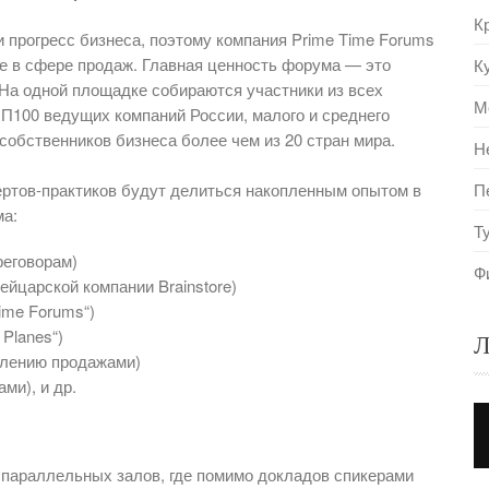
К
и прогресс бизнеса, поэтому компания Prime Time Forums
е в сфере продаж. Главная ценность форума — это
К
 На одной площадке собираются участники из всех
М
П100 ведущих компаний России, малого и среднего
собственников бизнеса более чем из 20 стран мира.
Н
ертов-практиков будут делиться накопленным опытом в
П
ма:
Т
реговорам)
Ф
ейцарской компании Brainstore)
ime Forums“)
Planes“)
Л
влению продажами)
ми), и др.
 параллельных залов, где помимо докладов спикерами