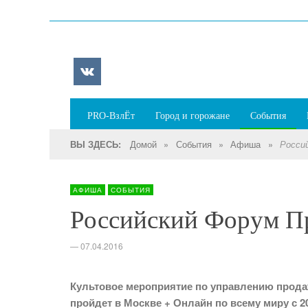
PRO-ВзлЁт
Город и горожане
События
Домой
»
События
»
Афиша
»
ВЫ ЗДЕСЬ:
Росси
АФИША
СОБЫТИЯ
Российский Форум П
—
07.04.2016
Культовое мероприятие по управлению прода
пройдет в Москве + Онлайн по всему миру с 20