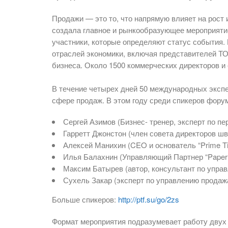
Продажи — это то, что напрямую влияет на рост 
создала главное и рынкообразующее мероприяти
участники, которые определяют статус события.
отраслей экономики, включая представителей ТО
бизнеса. Около 1500 коммерческих директоров и 
В течение четырех дней 50 международных эксп
сфере продаж. В этом году среди спикеров фору
Сергей Азимов (Бизнес- тренер, эксперт по пе
Гарретт Джонстон (член совета директоров шв
Алексей Манихин (CEO и основатель “Prime T
Илья Балахнин (Управляющий Партнер “Paper 
Максим Батырев (автор, консультант по упра
Сухель Закар (эксперт по управлению продажа
Больше спикеров:
http://ptf.su/go/2zs
Формат мероприятия подразумевает работу двух