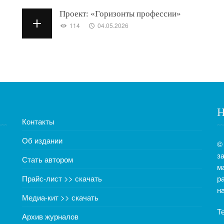
Проект: «Горизонты профессии»
114
04.05.2026
Н
Контакты
Об издании
©
з
Стать автором
м
Прайс-лист >> скачать
р
н
Медиа-кит >> скачать
Т
Архив журналов