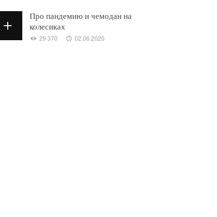
Про пандемию и чемодан на
колесиках
29 370
02.06.2020