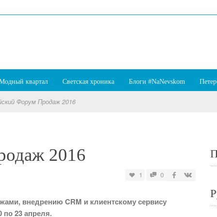
Модный квартал
Светская хроника
Блоги #NaNevskom
Петер
йский Форум Продаж 2016
родаж 2016
П
1
0
Р
жами, внедрению CRM и клиентскому сервису
 по 23 апреля.