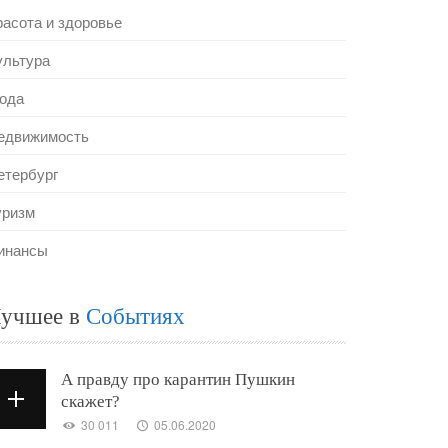
расота и здоровье
ультура
ода
едвижимость
етербург
уризм
инансы
учшее в
Событиях
А правду про карантин Пушкин
скажет?
30 011
05.06.2020