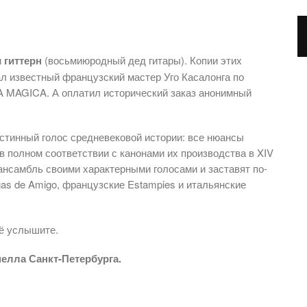
и
гиттерн
(восьмиюродный дед гитары). Копии этих
ал известный французский мастер Уго Касалонга по
 MAGICA. А оплатил исторический заказ анонимный
истинный голос средневековой истории: все нюансы
 полном соответствии с канонами их производства в XIV
 ансамбль своими характерными голосами и заставят по-
igas de Amigo, французские Estampies и итальянские
ё услышите.
елла Санкт-Петербурга.