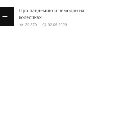
Про пандемию и чемодан на
колесиках
29 370
02.06.2020