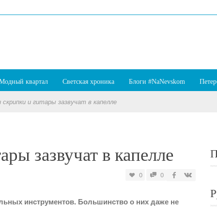
Модный квартал
Светская хроника
Блоги #NaNevskom
Петер
 скрипки и гитары зазвучат в капелле
ары зазвучат в капелле
П
0
0
Р
льных инструментов. Большинство о них даже не