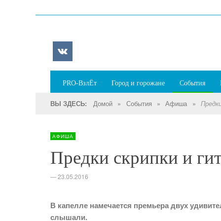
PRO-ВзлЁт
Город и горожане
События
Домой
»
События
»
Афиша
»
ВЫ ЗДЕСЬ:
Предки
АФИША
Предки скрипки и гит
—
23.05.2016
В капелле намечается премьера двух удивите
слышали.