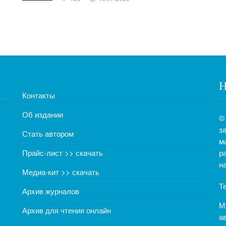
Н
Контакты
Об издании
©
з
Стать автором
м
Прайс-лист >> скачать
р
н
Медиа-кит >> скачать
Т
Архив журналов
М
Архив для чтения онлайн
а