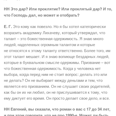
НН Это дар? Или проклятие? Или проклятый дар? И то,
что Господь дал, но может и отобрать?
Е. Г.
Это кому как повезло. Но я бы хотел категорически
возразить академику Лихачеву, который утверждал, что
талант – это божественная одержимость. Я знаю много
людей, наделенных огромным талантом и которые
не относятся к этому таланту ответственно. Более того, им
этот талант мешает. И я знаю вопиюще бездарных людей,
которые в буквальном смысле одержимы. Призвание – вот
что божественная одержимость. Когда у человека нет
выбора, когда перед ним не стоит вопрос: делать это или
не делать? Он не выбирает между деньгами и тем, что
является его призванием. Он не слушает своих родителей,
как бы он их ни любил, он не прислушивается к тому, что
ему диктует его время. Он просто делает свое дело, и все.
НН Евгений, вы сказали, что роман о вас с 17 до 34 лет,
и при этом говорите, что не про 1990‑е. Может ли быть