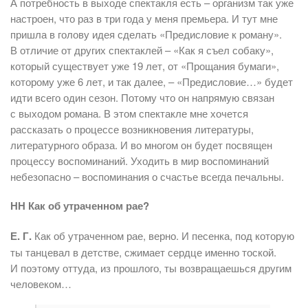
А потребность в выходе спектакля есть – организм так уже
настроен, что раз в три года у меня премьера. И тут мне
пришла в голову идея сделать «Предисловие к роману».
В отличие от других спектаклей – «Как я съел собаку»,
который сущест­вует уже 19 лет, от «Прощания бумаги»,
которому уже 6 лет, и так далее, – «Предисловие…» будет
идти всего один сезон. Потому что он напрямую связан
с выходом романа. В этом спектакле мне хочется
рассказать о процессе возникновения литературы,
литературного образа. И во многом он будет посвящен
процессу воспоминаний. Уходить в мир воспоминаний
небезопасно – воспоминания о счастье всегда печальны.
НН Как об утраченном рае?
Е. Г.
Как об утраченном рае, верно. И песенка, под которую
ты танцевал в детстве, сжимает сердце именно тоской.
И поэтому оттуда, из прошлого, ты возвращаешься другим
человеком…