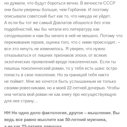
но думали, что будут бороться вечно. В вечности СССР
они были уверены больше, чем Горбачев. И поэтому
описывали советский быт как то, что никуда не уйдет.
А если бы тот же самый Довлатов обошелся без этих
подробностей, мы бы читали его литературу как
сегодняшнюю и нам бы ничего в ней не мешало. Потому что
переживания героев, оценка того, что с ними происходит, –
все это ничуть не изменилось. Я уверен, что нужно
отказываться от лишних признаков эпохи, от всяких
экзотических проявлений вроде поколенческих. Если ты
пишешь поколенческий роман, то у тебя есть шанс остро
попасть в свое поколение. Но за границей тебя никто
не поймет. Мне же хочется быть услышанным не только
своими ровесниками, но и моей 22-летней дочерью. Чтобы
она читала мой роман не как книгу про несуществующую
для нее страну…
НН Но одно дело фактология, другое – мышление. Вы
ведь все равно мыслите как 50-летний мужчина,
а не как 22-летняя девушка.