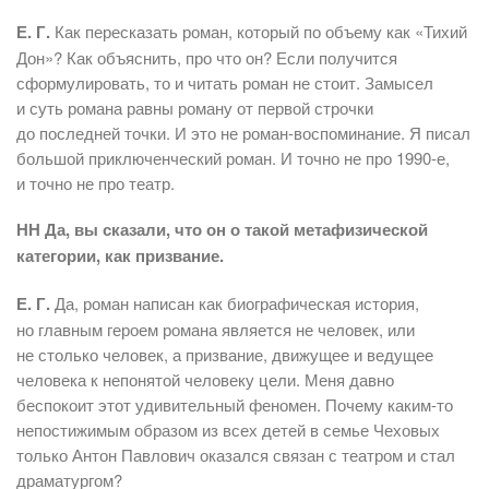
Е. Г.
Как пересказать роман, который по объему как «Тихий
Дон»? Как объяснить, про что он? Если получится
сформулировать, то и читать роман не стоит. Замысел
и суть романа равны роману от первой строчки
до последней точки. И это не роман-воспоминание. Я писал
большой приключенческий роман. И точно не про 1990-е,
и точно не про театр.
НН Да, вы сказали, что он о такой метафизической
категории, как призвание.
Е. Г.
Да, роман написан как биографическая история,
но главным героем романа является не человек, или
не столько человек, а призвание, движущее и ведущее
человека к непонятой человеку цели. Меня давно
беспокоит этот удивительный феномен. Почему каким-то
непостижимым образом из всех детей в семье Чеховых
только Антон Павлович оказался связан с театром и стал
драматургом?