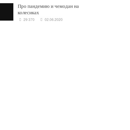
Про пандемию и чемодан на
колесиках
29 370
02.06.2020