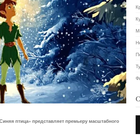
К
К
М
Н
П
Т
Ф
С
Синяя птица» представляет премьеру масштабного