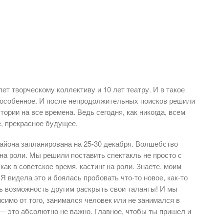
т творческому коллективу и 10 лет теат­ру. И в такое
то особенное. И после непро­должительных поисков решили
ории на все времена. Ведь сегодня, как никогда, всем
е, прекрасное будущее.
айона запланирована на 25-30 декабря. Волшебство
на роли. Мы решили поставить спектакль не просто с
 как в советское время, кастинг на роли. Знаете, моим
видела это и боялась про­бовать что­-то новое, как-­то
ь возмож­ность другим раскрыть свои таланты! И мы
исимо от того, занимался человек или не занимался в
 — это абсолютно не­ важно. Главное, чтобы ты пришел и