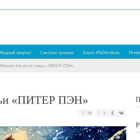
Модный квартал
Светская хроника
Блоги #NaNevskom
Петер
Мюзикл для всей семьи «ПИТЕР ПЭН»
мьи «ПИТЕР ПЭН»
П
59
0
Р