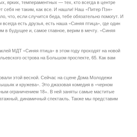
х, ярких, темпераментных — тех, кто всег­да в центре
ует себя не таким, как все. И нашли! Наш «Питер Пэн»
 зло, что, если случится беда, тебе обязательно помогут. И
м всегда есть друзья, есть наша «Синяя птица», где один
рим в будущее и, самое главное, верим в мечту. «Синяя
клей МДТ «Синяя птица» в этом году проходят на новой
ьевского острова на Большом проспекте, 65. Как вам
овали этой весной. Сейчас на сцене Дома Молодежи
ышьяк и кружева». Это джазовая комедия в «черном
тным ограничением 18+. В ней заняты самые маститые
патажный, динамичный спектакль. Также мы представим