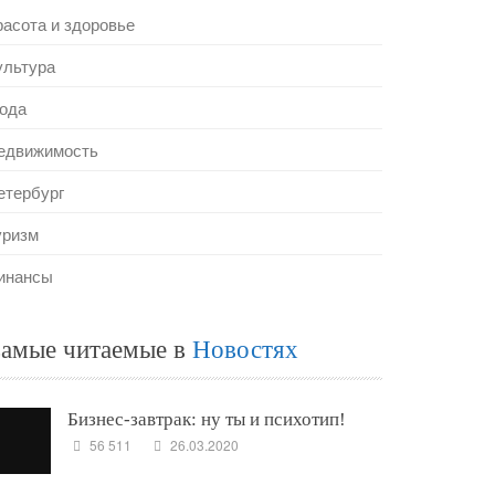
расота и здоровье
ультура
ода
едвижимость
етербург
уризм
инансы
амые читаемые в
Новостях
Бизнес-завтрак: ну ты и психотип!
56 511
26.03.2020