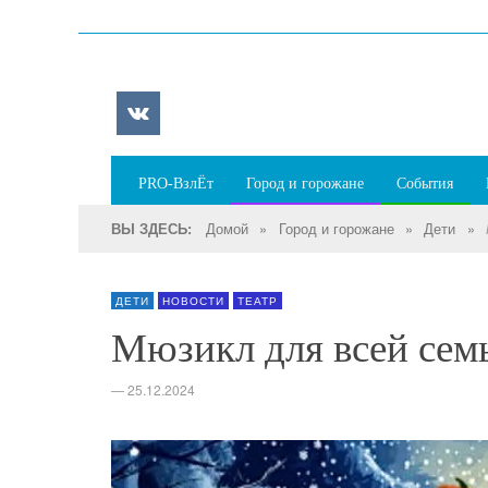
PRO-ВзлЁт
Город и горожане
События
Домой
»
Город и горожане
»
Дети
»
ВЫ ЗДЕСЬ:
ДЕТИ
НОВОСТИ
ТЕАТР
Мюзикл для всей се
—
25.12.2024