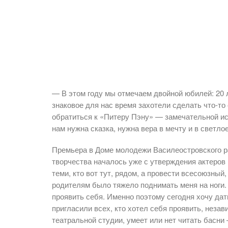
— В этом году мы отмечаем двойной юбилей: 20 ле
знаковое для нас время захоте­ли сделать что-­
обратиться к «Питеру Пэну» — замечательной ист
нам нужна сказка, нужна вера в мечту и в светло
Премьера в Доме молодежи Василеостровского р
творчества началось уже с утверждения актеров 
теми, кто вот тут, рядом, а провести всесоюзный,
родителям было тяжело поднимать меня на ноги. Я 
проявить себя. Именно поэтому сегодня хочу дат
пригласили всех, кто хотел себя проявить, незав
театральной студии, умеет или нет читать басни