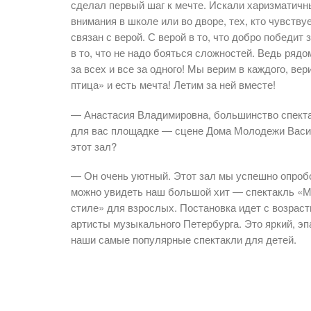
сделал первый шаг к мечте. Искали харизматичны
внимания в школе или во дво­ре, тех, кто чувств
связан с верой. С ве­рой в то, что добро победит
в то, что не надо бояться сложностей. Ведь рядо
за всех и все за од­ного! Мы верим в каждого, ве
пти­ца» и есть мечта! Летим за ней вместе!
— Анастасия Владимировна, большинство спекта
для вас площадке — сцене Дома Молодежи Васил
этот зал?
— Он очень уютный. Этот зал мы успешно опроб
можно увидеть наш большой хит — спектакль «М
стиле» для взрослых. Постановка идет с возрас
артисты музыкального Петербурга. Это яркий, э
наши самые популярные спектакли для детей.