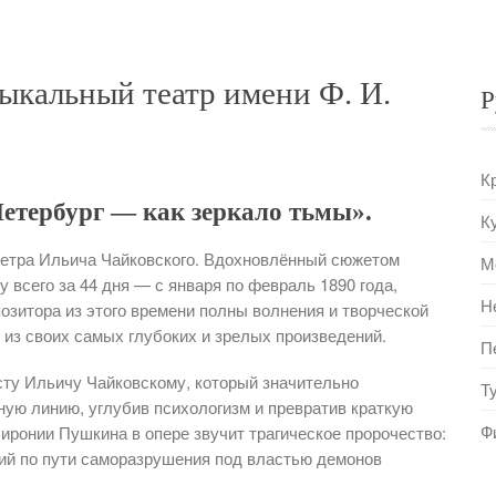
ыкальный театр имени Ф. И.
Р
К
Петербург — как зеркало тьмы».
К
етра Ильича Чайковского. Вдохновлённый сюжетом
М
 всего за 44 дня — с января по февраль 1890 года,
Н
озитора из этого времени полны волнения и творческой
из своих самых глубоких и зрелых произведений.
П
сту Ильичу Чайковскому, который значительно
Т
ую линию, углубив психологизм и превратив краткую
Ф
иронии Пушкина в опере звучит трагическое пророчество:
щий по пути саморазрушения под властью демонов