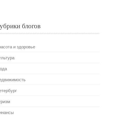
убрики блогов
расота и здоровье
ультура
ода
едвижимость
етербург
уризм
инансы