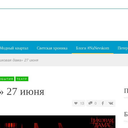
Модный квартал
Светская хроника
Блоги #NaNevskom
Петер
иковая дама» 27 июня
ОБЫТИЯ
ТЕАТР
» 27 июня
П
13
0
Б