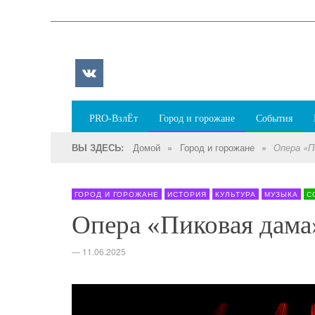
PRO-ВзлЁт
Город и горожане
События
Домой
»
Город и горожане
»
ВЫ ЗДЕСЬ:
Опера «П
ГОРОД И ГОРОЖАНЕ
ИСТОРИЯ
КУЛЬТУРА
МУЗЫКА
С
Опера «Пиковая дама
—
11.06.2025