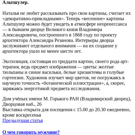
Альтшулер.
Наталья не любит рассказывать про свои картины, считает их
«декоративно-прикладными». Теперь «весенние» картины
Альтшулер можно будет увидеть в атмосфере неоренессанса
— в бывшем дворце Великого князя Владимира
Александровича, построенного в 1868 году по проекту
архитектора Александра Резанова. Интерьеры дворца
заслуживают отдельного внимания — на их создание у
архитектора ушло не менее шести лет.
Экспозиция, состоящая из тридцати картин, своего рода арт-
терапия, ведь предмет изображения — цветы: желтые
тюльпаны и синие васильки, белые хризантемы и голубые
гортензии. Художник изучает мир цветов, не погружаясь в
научную точность «ботанической иллюстрации», а, скорее,
заряжаясь энергетикой предмета исследования.
Дом учёных имени М. Горького РАН (Владимирский дворец),
Дворцовая наб., 26
Выставка открыта для посещения с 15.00 до 20.30 ежедневно,
кроме воскресенья
Предыдущая статья
О чем говорить мужчине?