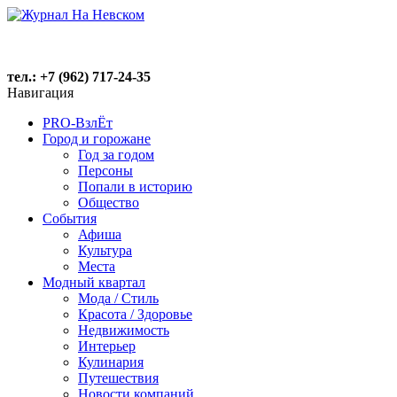
тел.: +7 (962) 717-24-35
Навигация
PRO-ВзлЁт
Город и горожане
Год за годом
Персоны
Попали в историю
Общество
События
Афиша
Культура
Места
Модный квартал
Мода / Стиль
Красота / Здоровье
Недвижимость
Интерьер
Кулинария
Путешествия
Новости компаний