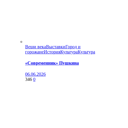
Вещи века
Выставки
Город и
горожане
История
Культура
Культура
«Современник» Пушкина
06.06.2026
346
0