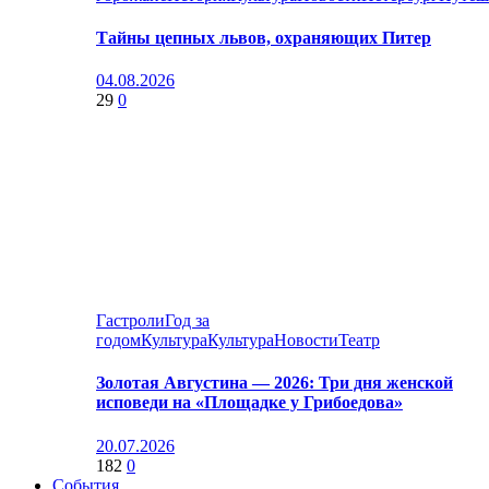
Тайны цепных львов, охраняющих Питер
04.08.2026
29
0
Гастроли
Год за
годом
Культура
Культура
Новости
Театр
Золотая Августина — 2026: Три дня женской
исповеди на «Площадке у Грибоедова»
20.07.2026
182
0
События