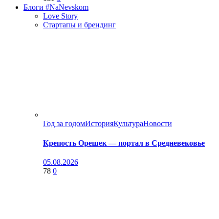
Блоги #NaNevskom
Love Story
Стартапы и брендинг
Год за годом
История
Культура
Новости
Крепость Орешек — портал в Средневековье
05.08.2026
78
0