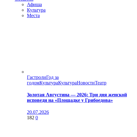
Афиша
Культура
Места
Гастроли
Год за
годом
Культура
Культура
Новости
Театр
Золотая Августина — 2026: Три дня женской
исповеди на «Площадке у Грибоедова»
20.07.2026
182
0