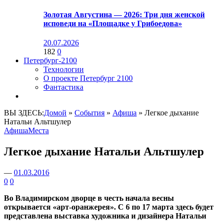
Золотая Августина — 2026: Три дня женской
исповеди на «Площадке у Грибоедова»
20.07.2026
182
0
Петербург-2100
Технологии
О проекте Петербург 2100
Фантастика
ВЫ ЗДЕСЬ:
Домой
»
События
»
Афиша
»
Легкое дыхание
Натальи Альтшулер
Афиша
Места
Легкое дыхание Натальи Альтшулер
—
01.03.2016
0
0
Во Владимирском дворце в честь начала весны
открывается «арт-оранжерея». С 6 по 17 марта здесь будет
представлена выставка художника и дизайнера Натальи