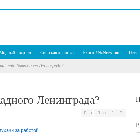
Модный квартал
Светская хроника
Блоги #NaNevskom
Петер
ал небо блокадного Ленинграда?
кадного Ленинграда?
П
9
0
Р