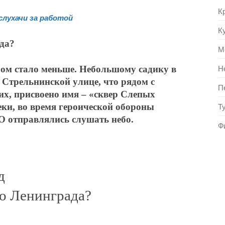
К
слухачи за работой
К
да?
М
Н
ом стало меньше. Небольшому садику в
 Стрельнинской улице, что рядом с
П
их, присвоено имя – «сквер Слепых
Т
еки, во время героической обороны
 отправлялись слушать небо.
Ф
д
го Ленинграда?