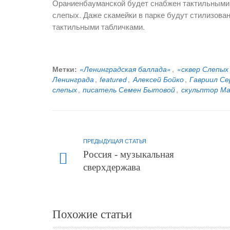
Ораниенбауманской будет снабжен тактильным
слепых. Даже скамейки в парке будут стилизова
тактильными табличками.
Метки:
«Ленинградская баллада»
,
«сквер Слепых
Ленинграда
,
featured
,
Алексей Бойко
,
Гавриил Се
слепых
,
писатель Семен Бытовой
,
скульптор Ма
ПРЕДЫДУЩАЯ СТАТЬЯ
Россия - музыкальная
сверхдержава
Похожие статьи