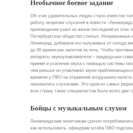
Необычное боевое задание
Об этих удивительных людях стало известно тол
работу незрячих слухачей в повести «Ленинград
произведения ушел из жизни последний из этих 
Петербургское общество слепых. Непрерывные 
Ленинград, добивали его полуживых от голода ж
до 30 вражеских налетов за ночь. Чтобы противн
аппараты звукоулавливатели – прадедушки совр
приеме и усилении звука с помощью системы гига
чем раньше он улавливал звуки приближающихс
времени у ПВО на отражение воздушного налета
назывались слухачами. Это одна из самых редки
всю страну таких специалистов было всего две-т
Бойцы с музыкальным слухом
Ленинградским зенитчикам срочно потребовались
как использовать, офицерам штаба ПВО подсказа