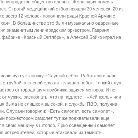
 Ленинградское общество слепых. Желающих помочь
век. Строгий медицинский отбор прошли 30 человек, 20 из
ате всего 12 человек пополнили ряды Красной Армии с
ухач». В большинстве это были музыкально одаренные
дил знаменитым ленинградским оркестром, Гавриил
 фабрике «Красный Октябрь», а Алексей Бойко играл на
вливающую установку «Слушай небо». Работали в паре:
 с трубой, а слепой слухач «слушал небо». Тонкий слух
метров от города шум приближающихся моторов. И не
 от чужих, распознать, что на подлете – «Хейнкель» или
мя была не слишком высокой, и службы ПВО, получив
и. Слухачи говорили: «Есть самолет, есть самолет»,
ный прожектором самолет тут же подхватывали еще
нял свою машину в штопор. Ярко освещенный самолет
я истребителей, которые атаковали из темноты.