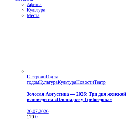
Афиша
Культура
Места
Гастроли
Год за
годом
Культура
Культура
Новости
Театр
Золотая Августина — 2026: Три дня женской
исповеди на «Площадке у Грибоедова»
20.07.2026
179
0