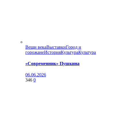
Вещи века
Выставки
Город и
горожане
История
Культура
Культура
«Современник» Пушкина
06.06.2026
346
0