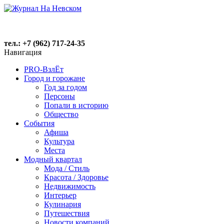
тел.: +7 (962) 717-24-35
Навигация
PRO-ВзлЁт
Город и горожане
Год за годом
Персоны
Попали в историю
Общество
События
Афиша
Культура
Места
Модный квартал
Мода / Стиль
Красота / Здоровье
Недвижимость
Интерьер
Кулинария
Путешествия
Новости компаний