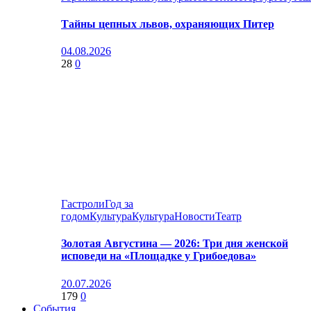
Тайны цепных львов, охраняющих Питер
04.08.2026
28
0
Гастроли
Год за
годом
Культура
Культура
Новости
Театр
Золотая Августина — 2026: Три дня женской
исповеди на «Площадке у Грибоедова»
20.07.2026
179
0
События