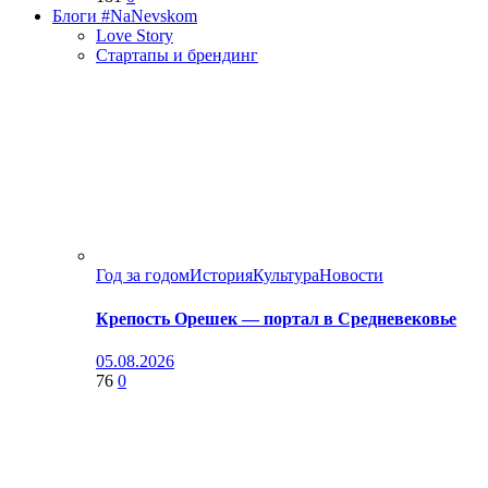
Блоги #NaNevskom
Love Story
Стартапы и брендинг
Год за годом
История
Культура
Новости
Крепость Орешек — портал в Средневековье
05.08.2026
76
0