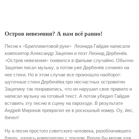
Остров невезения? А нам всё равно!
Песни к «Бриллиантовой руке» Леонида Гайдая написали
композитор Александр Зацепин и поэт Леонид Дербенёв.
«Остров невезения» появился в фильме случайно. Обычно
Зацепин писал музыку, а потом уже Дербенёв сочинял на
нее стихи. Но в этом случае все произошло наоборот:
шуточные стихи Дербенёва про несчастных островитян
Зацепину так понравились, что он нарушил свое правило и
написал музыку на готовый текст. А потом убедил Гайдая
вставить эту песню в сцену на пароходе. В результате
Андрей Миронов превратил ее в роскошный номер. Оу, йес,
бичел!
Ну а песня простого советского человека, разоблачившего
банду, далась композитору с трудом. Вроде бы мотив для