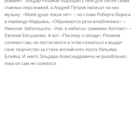
романе». Эльдар Рязанов подобрал стихи для песен своих
главных персонажей, а Андрей Петров написал на них
музыку: «Моей душе покоя нет» – на слова Роберта Бернса
в переводе Маршака, «Обрываются речи влюбленных» –
Николая Заболоцкого, «Нас в набитых трамваях болтает» –
Евгения Евтушенко. А вот «Песенку о погоде» Рязанов
сочинил сам, но постеснялся в этом сознаться и выдал
свое творчество за стихи английского поэта Уильяма
Блейка. И никто Эльдара Александровича не разоблачил,
пока он сам не сознался.