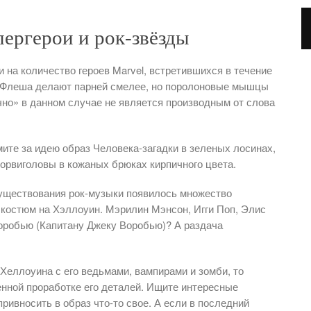
ергерои и рок-звёзды
 на количество героев Marvel, встретившихся в течение
и Флеша делают парней смелее, но поролоновые мышцы
чно» в данном случае не является производным от слова
мите за идею образ Человека-загадки в зеленых лосинах,
орвиголовы в кожаных брюках кирпичного цвета.
существования рок-музыки появилось множество
 костюм на Хэллоуин. Мэрилин Мэнсон, Игги Поп, Элис
оробью (Капитану Джеку Воробью)? А раздача
Хеллоуина с его ведьмами, вампирами и зомби, то
енной проработке его деталей. Ищите интересные
привносить в образ что-то свое. А если в последний