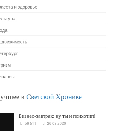
расота и здоровье
ультура
ода
едвижимость
етербург
уризм
инансы
учшее в
Светской Хронике
Бизнес-завтрак: ну ты и психотип!
56 511
26.03.2020