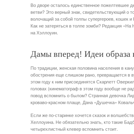
Во дворе осталось единственное пожелтевшее де
ветви? Это верный знак, свидетельствующий о т
волочащий за собой толпы супергероев, кошек и
Как не затеряться в толпе зомби? Редакция «На
на Хэллоуин.
Дамы вперед! Идеи образа 
По традиции, женская половина населения в кану
обострения еще слишком рано, превращается в в
этом году к ним присоединятся Скарлетт Оверкил
головах (кинематограф в этом году вообще не ра
повод вспомнить о былом? Странная девочка Лид
кроваво-красном плаще, Дана «Душечка» Ковальч
Если же по-старинке хочется сказок и волшебств
Хеллоуина. Не обязательно знать, кто такие Бадб
четырехлистный клевер вспомнить стоит.