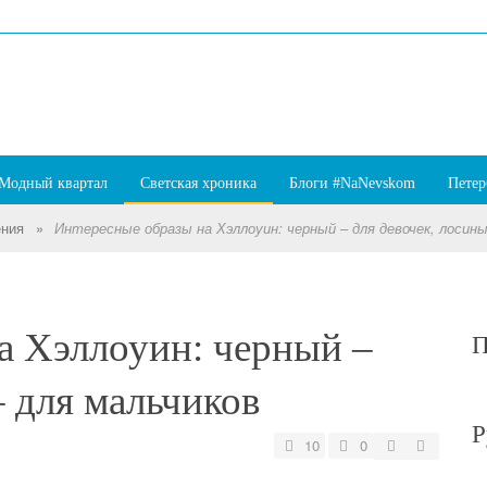
Модный квартал
Светская хроника
Блоги #NaNevskom
Петер
ения
»
Интересные образы на Хэллоуин: черный – для девочек, лосины
а Хэллоуин: черный –
П
– для мальчиков
Р
10
0