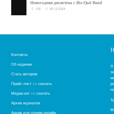
Новогодняя дискотека с Bis-Quit Band
125
05.12.2024
Н
Контакты
Об издании
©
з
Стать автором
м
Прайс-лист >> скачать
р
н
Медиа-кит >> скачать
Т
Архив журналов
М
Архив для чтения онлайн