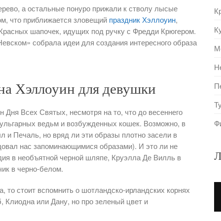
рево, а остальные понуро прижали к стволу лысые
К
ом, что приближается зловещий
праздник Хэллоуин
,
К
 Красных шапочек, идущих под ручку с Фредди Крюгером.
 Невском» собрала идеи для создания интересного образа
М
Н
П
на Хэллоуин для девушки
Т
н Дня Всех Святых, несмотря на то, что до весеннего
Ф
ульгарных ведьм и возбужденных кошек. Возможно, в
л и Печаль, но вряд ли эти образы плотно засели в
довал нас запоминающимися образами). И это ли не
Л
ия в необъятной черной шляпе, Круэлла Де Вилль в
ик в черно-белом.
а, то стоит вспомнить о шотландско-ирландских корнях
, Клиодна или Дану, но про зеленый цвет и