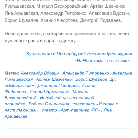
Римашевская, Михаил Бескоровайный, Артём Шевченко,
Яна Аршавская, Александр Титоренко, Александр Вдовин,
Борис Шувалов, Ксения Федотова, Дмитрий Подадаев.
Новогодняя ночь, в которой они принимают участие, лечит
душевные раны и дарит надежду.
Куда пойти в Петербурге? Рекомендует журнал
«НаНевском» :
по ссылке…
Метки:
Александр Вдовин
,
Александр Титоренко
,
Ангелина
Римашевская
,
Артём Шевченко
,
Борис Шувалов
,
ДК
«Выборгский»
,
Дмитрий Подадаев
,
Ксения
Федотова
,
Леонид Ярмольник
,
Михаил
Бескоровайный
,
Новый год на лестничной
площадке
,
Родион Овчинников
,
спектакль «И снова с
наступающим!»
,
театр «Арт-партнер XXI»
,
Яна
Аршавская