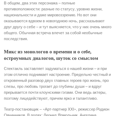
В общем, два этих персонажа – полные
противоположности: разные по статусу, уровню жизни,
национальности и даже мировоззрению. Но вот они
оказываются вдвоем в новогоднюю ночь, рассказывают
друг другу о себе – и тут выясняется, что у них очень много
общего. Обычная встреча влечет за собой необычные
последствия.
Микс из монологов о времени и о себе,
остроумных диалогов, шуток со смыслом
Спектакль заставляет задуматься о нашей жизни – и при
этом отлично поднимает настроение. Предельно честный и
откровенный разговор двух главных героев про жизнь, про
слезы, про любовь трогает до глубины души – и вдруг
прерывается почти клоунскими гэгами. Они ведь актеры,
поэтому лицедействуют, причем ярко и талантливо.
Театр-постановщик – «Арт-партнер XXI», режиссер Родион
Овчинников. В ролях: Леонид Ярмольник, Ангелина