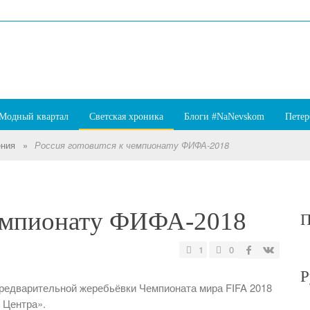
Модный квартал
Светская хроника
Блоги #NaNevskom
Петер
ения
»
Россия готовится к чемпионату ФИФА-2018
чемпионату ФИФА-2018
П
1
0
Р
редварительной жеребьёвки Чемпионата мира FIFA 2018
 Центра».