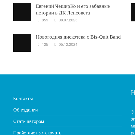
Евгений ЧеширКо и его забавные
истории в ДК Ленсовета
359
08.07.2025
Новогодняя дискотека с Bis-Quit Band
125
05.12.2024
Н
Контакты
Об издании
©
з
Стать автором
м
Прайс-лист >> скачать
р