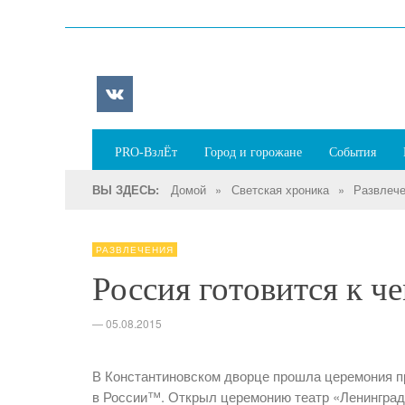
PRO-ВзлЁт
Город и горожане
События
Домой
»
Светская хроника
»
Развлеч
ВЫ ЗДЕСЬ:
РАЗВЛЕЧЕНИЯ
Россия готовится к 
—
05.08.2015
В Константиновском дворце прошла церемония п
в России™. Открыл церемонию театр «Ленинград