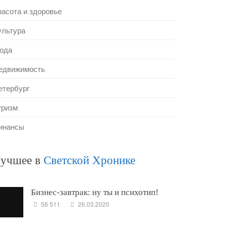
расота и здоровье
ультура
ода
едвижимость
етербург
уризм
инансы
учшее в
Светской Хронике
Бизнес-завтрак: ну ты и психотип!
56 511
26.03.2020