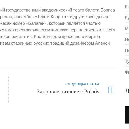
К
кий государственный академический театр балета Бориса
релло, ансамбль «Терем-Квартет» и другие звёзды арт-
К
казан номер «Балаган», который является частью
М
 В этом хореографическом коллаже переплелись хит «Let’s
хип-хоп речитатив. Костюмы для красочного и яркого
Н
ивам старинных русских традиций дизайнером Алёной
П
Т
Ф
СЛЕДУЮЩАЯ СТАТЬЯ
Л
Здоровое питание с Polaris