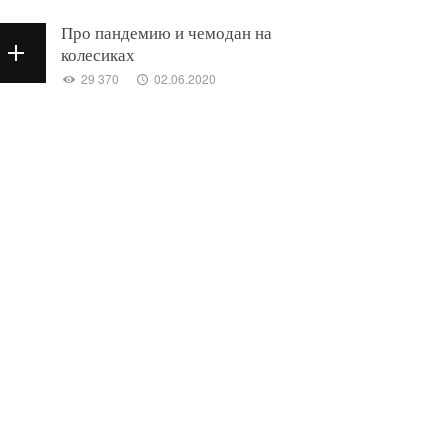
Про пандемию и чемодан на
колесиках
29 370
02.06.2020