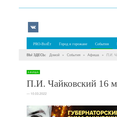
PRO-ВзлЁт
Город и горожане
События
Домой
»
События
»
Афиша
»
ВЫ ЗДЕСЬ:
П.И. Ч
АФИША
П.И. Чайковский 16 м
—
10.03.2022