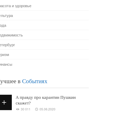
расота и здоровье
ультура
ода
едвижимость
етербург
уризм
инансы
учшее в
Событиях
А правду про карантин Пушкин
скажет?
30 011
05.06.2020