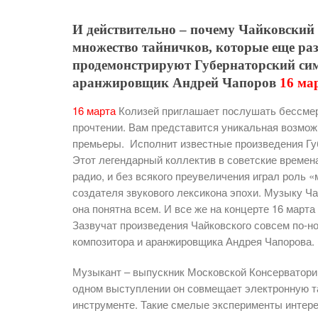
И действительно – почему Чайковский 
множество тайничков, которые еще ра
продемонстрируют Губернаторский сим
аранжировщик Андрей Чапоров
16 ма
16 марта
Колизей приглашает послушать бессмер
прочтении. Вам представится уникальная возмо
премьеры. Исполнит известные произведения Гу
Этот легендарный коллектив в советские времен
радио, и без всякого преувеличения играл роль 
создателя звукового лексикона эпохи. Музыку Ча
она понятна всем. И все же на концерте 16 март
Зазвучат произведения Чайковского совсем по-н
композитора и аранжировщика Андрея Чапорова.
Музыкант – выпускник Московской Консерватори
одном выступлении он совмещает электронную т
инструменте. Такие смелые эксперименты интере