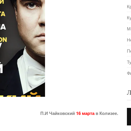
К
К
М
Н
П
Т
Ф
Л
П.И Чайковский
16 марта
в Колизее.