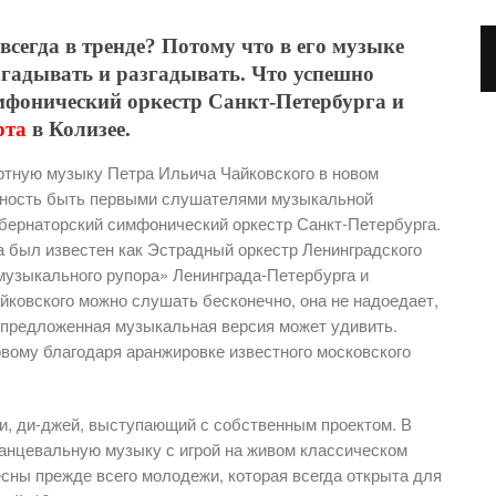
всегда в тренде? Потому что в его музыке
згадывать и разгадывать. Что успешно
фонический оркестр Санкт-Петербурга и
рта
в Колизее.
тную музыку Петра Ильича Чайковского в новом
жность быть первыми слушателями музыкальной
бернаторский симфонический оркестр Санкт-Петербурга.
а был известен как Эстрадный оркестр Ленинградского
«музыкального рупора» Ленинграда-Петербурга и
йковского можно слушать бесконечно, она не надоедает,
а предложенная музыкальная версия может удивить.
овому благодаря аранжировке известного московского
и, ди-джей, выступающий с собственным проектом. В
анцевальную музыку с игрой на живом классическом
сны прежде всего молодежи, которая всегда открыта для