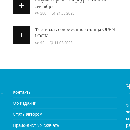
сентября
280
24.08.2023
Фестиваль современного танца OPEN
LOOK
92
11.08.2023
Н
Контакты
Об издании
©
з
Стать автором
м
Прайс-лист >> скачать
р