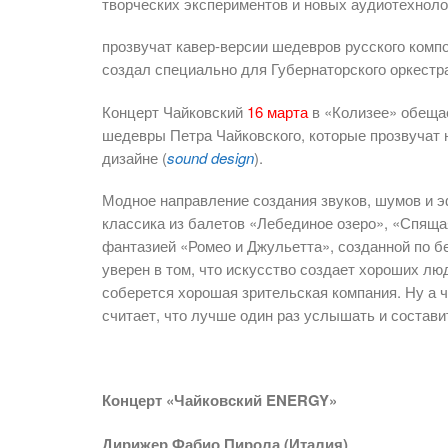
творческих экспериментов и новых аудиотехнолог
прозвучат кавер-версии шедевров русского комп
создал специально для Губернаторского оркестр
Концерт Чайковский
16 марта
в «Колизее» обеща
шедевры Петра Чайковского, которые прозвучат н
дизайне (
sound design
).
Модное направление создания звуков, шумов и 
классика из балетов «Лебединое озеро», «Спяща
фантазией «Ромео и Джульетта», созданной по б
уверен в том, что искусство создает хороших лю
соберется хорошая зрительская компания. Ну а 
считает, что лучше один раз услышать и состав
Концерт «Чайковский ENERGY»
Дирижер Фабио Пирола (Италия)