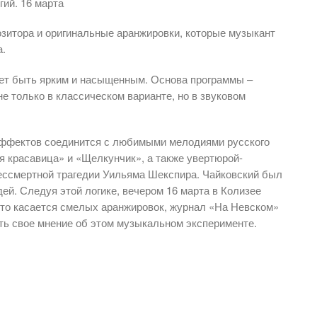
ий. 16 марта
озитора и оригинальные аранжировки, которые музыкант
а.
ет быть ярким и насыщенным. Основа программы –
е только в классическом варианте, но в звуковом
эффектов соединится с любимыми мелодиями русского
я красавица» и «Щелкунчик», а также увертюрой-
ессмертной трагедии Уильяма Шекспира. Чайковский был
дей. Следуя этой логике, вечером 16 марта в Колизее
что касается смелых аранжировок, журнал «На Невском»
ить свое мнение об этом музыкальном эксперименте.