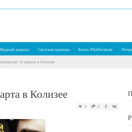
Модный квартал
Светская хроника
Блоги #NaNevskom
Петер
айковский 16 марта в Колизее
арта в Колизее
П
2
0
Р