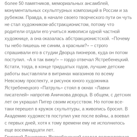
более 50 памятников, мемориальных ансамблей,
монументальных скульптурных композиций в России и за
рубежом. Правда, в начале своего творческого пути он чуть
не стал художником-абстракционистом, потому что
родители отдали его учиться живописи одной частной
художнице, а она оказалась абстракционистской. «Почему
ты небо пишешь не синим, а красным?» – строго
спрашивали его в студии Дворца пионеров, куда он потом
поступил. «А я так вижу!» – гордо отвечал Ястребенецкий.
Кстати, тогда, в конце тридцатых годов, лучшие детские
работы выставляли в витринах магазинов по всему
Невскому проспекту, и рисунок юного художника
Ястребенецкого «Патруль» стоял в окнах «Лавки
писателей» напротив Аничкова дворца. В общем, с детских
лет он украшал Питер своим искусством. Но потом все-
таки перешел в кружок скульптуры, а живопись бросил. В
Академию художеств поступил уже после войны, а воевал
с первых дней, хотя к тому времени ему не исполнилось
еще восемнадцати лет.
Григорий Данилович Ястребенецкий создал великолепную