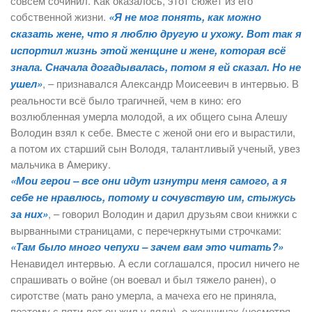
совсем сочинил. Как оказалось, этот сюжет из его
собственной жизни.
«Я не мог понять, как можно
сказать жене, что я люблю другую и ухожу. Вот так я
испортил жизнь этой женщине и жене, которая всё
знала. Сначала догадывалась, потом я ей сказал. Но не
ушел»
, – признавался Александр Моисеевич в интервью. В
реальности всё было трагичней, чем в кино: его
возлюбленная умерла молодой, а их общего сына Алешу
Володин взял к себе. Вместе с женой они его и вырастили,
а потом их старший сын Володя, талантливый ученый, увез
мальчика в Америку.
«Мои герои – все они идут изнутри меня самого, а я
себе не нравлюсь, потому и сочувствую им, стыжусь
за них»
, – говорил Володин и дарил друзьям свои книжки с
вырванными страницами, с перечеркнутыми строчками:
«Там было много чепухи – зачем вам это читать?»
Ненавидел интервью. А если соглашался, просил ничего не
спрашивать о войне (он воевал и был тяжело ранен), о
сиротстве (мать рано умерла, а мачеха его не приняла,
поэтому с пяти лет он жил у дяди), о женщинах (несмотря