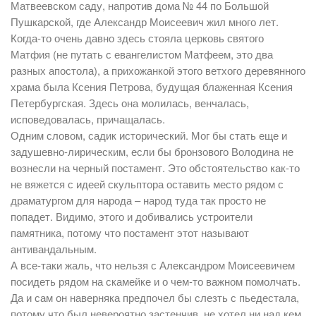
Матвеевском саду, напротив дома № 44 по Большой
Пушкарской, где Александр Моисеевич жил много лет.
Когда-то очень давно здесь стояла церковь святого
Матфия (не путать с евангелистом Матфеем, это два
разных апостола), а прихожанкой этого ветхого деревянного
храма была Ксения Петрова, будущая блаженная Ксения
Петербургская. Здесь она молилась, венчалась,
исповедовалась, причащалась.
Одним словом, садик исторический. Мог бы стать еще и
задушевно-лирическим, если бы бронзового Володина не
вознесли на черный постамент. Это обстоятельство как-то
не вяжется с идеей скульптора оставить место рядом с
драматургом для народа – народ туда так просто не
попадет. Видимо, этого и добивались устроители
памятника, потому что постамент этот называют
антивандальным.
А все-таки жаль, что нельзя с Александром Моисеевичем
посидеть рядом на скамейке и о чем-то важном помолчать.
Да и сам он наверняка предпочел бы слезть с пьедестала,
потому что был невероятно застенчив, не хотел ни над кем