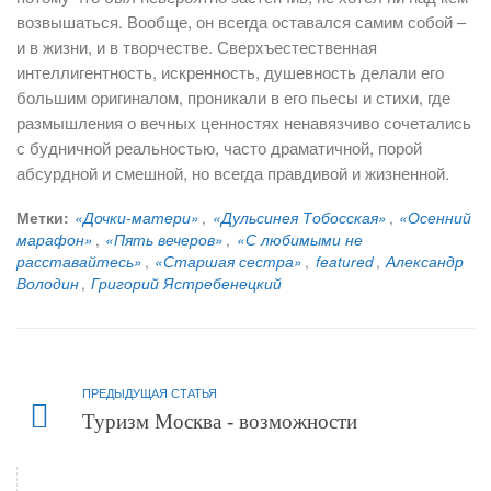
возвышаться. Вообще, он всегда оставался самим собой –
и в жизни, и в творчестве. Сверхъестественная
интеллигентность, искренность, душевность делали его
большим оригиналом, проникали в его пьесы и стихи, где
размышления о вечных ценностях ненавязчиво сочетались
с будничной реальностью, часто драматичной, порой
абсурдной и смешной, но всегда правдивой и жизненной.
Метки:
«Дочки-матери»
,
«Дульсинея Тобосская»
,
«Осенний
марафон»
,
«Пять вечеров»
,
«С любимыми не
расставайтесь»
,
«Старшая сестра»
,
featured
,
Александр
Володин
,
Григорий Ястребенецкий
ПРЕДЫДУЩАЯ СТАТЬЯ
Туризм Москва - возможности