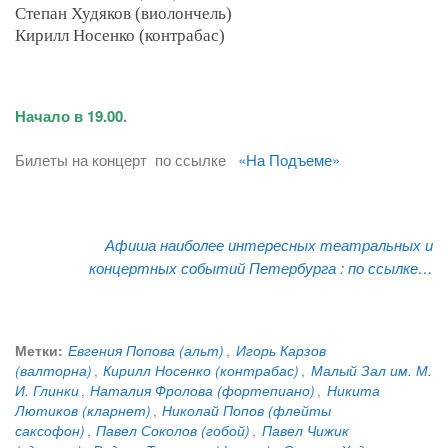
Степан Худяков (виолончель)
Кирилл Носенко (контрабас)
Начало в 19.00
.
Билеты на концерт по ссылке
«На Подъеме»
Афиша наиболее интересных театральных и
концертных событий Петербурга :
по ссылке…
Метки:
Евгения Попова (альт)
,
Игорь Карзов
(валторна)
,
Кирилл Носенко (контрабас)
,
Малый Зал им. М.
И. Глинки
,
Наталия Фролова (фортепиано)
,
Никита
Лютиков (кларнет)
,
Николай Попов (флейты
саксофон)
,
Павел Соколов (гобой)
,
Павел Чижик