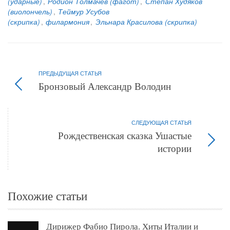
(ударные)
,
Родион Толмачев (фагот)
,
Степан Худяков
(виолончель)
,
Теймур Усубов
(скрипка)
,
филармония
,
Эльнара Красилова (скрипка)
ПРЕДЫДУЩАЯ СТАТЬЯ
Бронзовый Александр Володин
СЛЕДУЮЩАЯ СТАТЬЯ
Рождественская сказка Ушастые
истории
Похожие статьи
Дирижер Фабио Пирола. Хиты Италии и