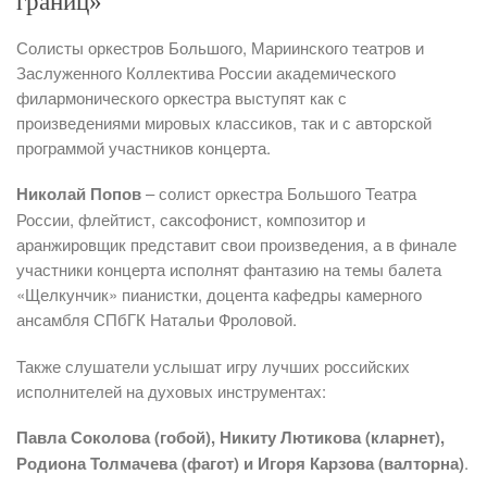
границ»
Солисты оркестров Большого, Мариинского театров и
Заслуженного Коллектива России академического
филармонического оркестра выступят как с
произведениями мировых классиков, так и с авторской
программой участников концерта.
Николай Попов
– солист оркестра Большого Театра
России, флейтист, саксофонист, композитор и
аранжировщик представит свои произведения, а в финале
участники концерта исполнят фантазию на темы балета
«Щелкунчик» пианистки, доцента кафедры камерного
ансамбля СПбГК Натальи Фроловой.
Также слушатели услышат игру лучших российских
исполнителей на духовых инструментах:
Павла Соколова (гобой), Никиту Лютикова (кларнет),
Родиона Толмачева (фагот) и Игоря Карзова (валторна)
.