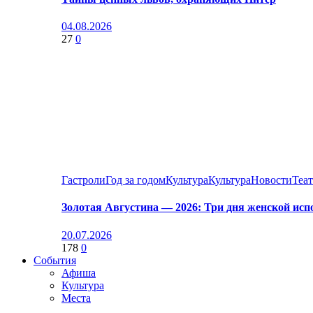
04.08.2026
27
0
Гастроли
Год за годом
Культура
Культура
Новости
Теа
Золотая Августина — 2026: Три дня женской исп
20.07.2026
178
0
События
Афиша
Культура
Места