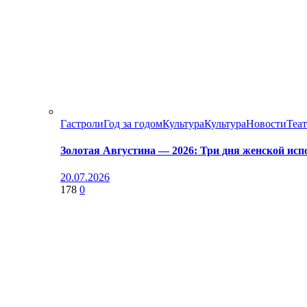
Гастроли
Год за годом
Культура
Культура
Новости
Теа
Золотая Августина — 2026: Три дня женской исп
20.07.2026
178
0