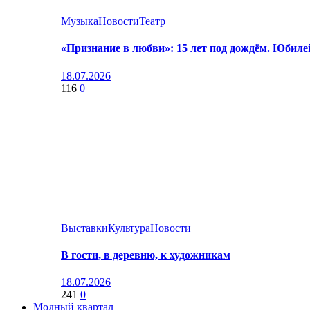
Музыка
Новости
Театр
«Признание в любви»: 15 лет под дождём. Юбил
18.07.2026
116
0
Выставки
Культура
Новости
В гости, в деревню, к художникам
18.07.2026
241
0
Модный квартал