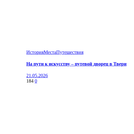
История
Места
Путешествия
На пути к искусству – путевой дворец в Твери
21.05.2026
184
0