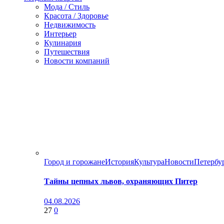
Мода / Стиль
Красота / Здоровье
Недвижимость
Интерьер
Кулинария
Путешествия
Новости компаний
Город и горожане
История
Культура
Новости
Петербу
Тайны цепных львов, охраняющих Питер
04.08.2026
27
0