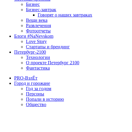
Бизнес
Бизнес-завтрак
Говорят о наших завтраках
Вещи века
Развлечения
Фотоотчеты
Блоги #NaNevskom
Love Story
Стартапы и брендинг
Петербург-2100
Технологии
О проекте Петербург 2100
Фантастика
PRO-ВзлЁт
Город и горожане
Год за годом
Персоны
Попали в историю
Общество