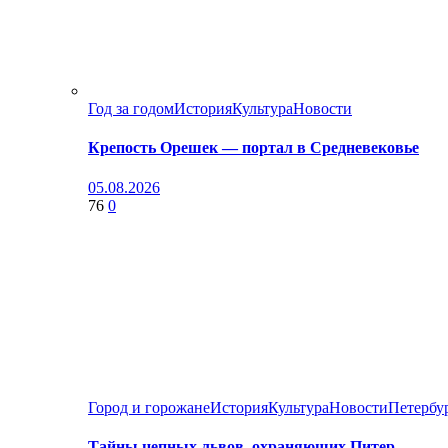
Год за годом
История
Культура
Новости
Крепость Орешек — портал в Средневековье
05.08.2026
76
0
Город и горожане
История
Культура
Новости
Петербу
Тайны цепных львов, охраняющих Питер