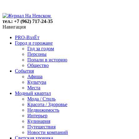
тел.: +7 (962) 717-24-35
Навигация
PRO-ВзлЁт
Город и горожане
Год за годом
Персоны
Попали в историю
Общество
События
Афиша
Культура
Места
Модный квартал
Мода / Стиль
Красота / Здоровье
Недвижимость
Интерьер
Кулинария
Путешествия
Новости компаний
Светская хроника