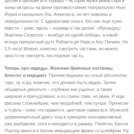
целом в фильме все хорошо – история мужа-режиссера и
жены-актрисы на фоне противостояния театрального Нью-
Йорка и киношного Лос Анжелеса, но нет новизны и
определенности. С адвокатами плохо, без них еще хуже,
вместе – ужас, врозь – кошмар и так далее. «Ирландец»
Мартина Скорсезе – вообще ни одной победы, а какой
всегда прекрасный дуэт Роберта де Ниро и Аль Пачино. Но
3,5 часа! Можно, конечно, смотреть частями, но можно
просто не смотреть последнюю часть.
Теперь про наряды. Женские брючные костюмы
блестят и мерцают
. Причем пиджаки на голый абсолютно
торс, ну и да, конечно, это должно быть видно. Затем
обширные декольте – глубокие как ущелья, а также
широкие и причудливые, и со спины тоже, но реже. И еще
фасоны сложнейшие, чем неудобней, тем лучше. Прически
и туфли – кому что нравится, цветовая гамма вся. Мужской
церемониальный дресс-код в принципе консервативный
уже разбавлен, хотя и находится в рамках. Понятно, Билли
Портер явился в белом мерцающем фраке со шлейфом. Ну