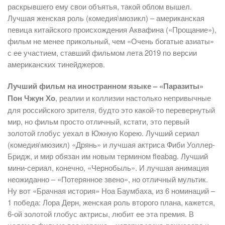
раскрывшего ему свои объятья, такой облом вышел.
Лучшая женская роль (комедия\мюзикл) – американская
певица китайского происхождения Аквафина («Прощание»),
фильм не менее прикольный, чем «Очень богатые азиаты»
с ее участием, ставший фильмом лета 2019 по версии
американских тинейджеров.
Лучший фильм на иностранном языке – «Паразиты»
Пон Чжун Хо
, реалии и коллизии настолько непривычные
для российского зрителя, будто это какой-то перевернутый
мир, но фильм просто отличный, кстати, это первый
золотой глобус уехал в Южную Корею. Лучший сериал
(комедия\мюзикл) «Дрянь» и лучшая актриса Фиби Уоллер-
Бридж, и мир обязан им новым термином fleabag. Лучший
мини-сериал, конечно, «Чернобыль». И лучшая анимация
неожиданно – «Потерянное звено», но отличный мультик.
Ну вот «Брачная история» Ноа Баумбаха, из 6 номинаций –
1 победа: Лора Дерн, женская роль второго плана, кажется,
6-ой золотой глобус актрисы, любит ее эта премия. В