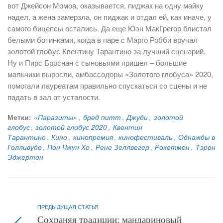
вот Джейсон Момоа, оказывается, пиджак на одну майку
надел, а жена замерзла, он пиджак и отдал ей, как иначе, у
самого бицепсы остались. Да еще Юэн МакГрегор блистал
белыми ботинками, когда в паре с Марго Робби вручал
золотой глобус Квентину Тарантино за лучший сценарий.
Ну и Пирс Броснан с сыновьями пришел – большие
мальчики выросли, амбассодоры «Золотого глобуса» 2020,
помогали лауреатам правильно спускаться со сцены и не
падать в зал от усталости.
Метки:
«Паразиты»
,
бред питт
,
Джуди
,
золотой
глобус
,
золотой глобус 2020
,
Квентин
Тарантино
,
Кино
,
кинопремия
,
кинофестиваль
,
Однажды в
Голливуде
,
Пон Чжун Хо
,
Рене Зеллвегер
,
Рокетмен
,
Тэрон
Эджертон
ПРЕДЫДУЩАЯ СТАТЬЯ
Сохраняя традиции: мандариновый