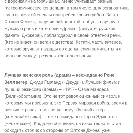
с воронками на горлышках. Меню учитывает разные
гастрономические концепции, в том числе, для веганов типа
супа из желтой свеклы или гребешков из грибов. За что
Хоакин Феникс, получивший золотой глобус за лучшую
мужскую роль в категории «Драма» (ликуйте, русские
фанаты Джокера!), поблагодарил в своей ответной речи.
(Кто не знает, он веган с детства). Кстати, часть актеров,
которые вручают награды со сцены, сами номинанты и с
волнением ждут результатов голосования.
Лучшая женская роль (драма) – неожиданно Рене
Зеллвегер
, Джуди Гарланд («Джуди»). Лучший фильм и
лучший режиссер (драма) – «1917» Сэма Мэндеса
(Великобритания). Это не тот революционный символ, к
которому мы привыкли, это Первая мировая война, время в
разных странах течет по-разному. Лучший актер
(комедия\мюзикл) – тоже неожиданно Тэрон Эджертон
(«Рокетмэн»). Когда его объявили, он из-за тесноты стал
обходить столик со стороны от Элтона Джона, уже