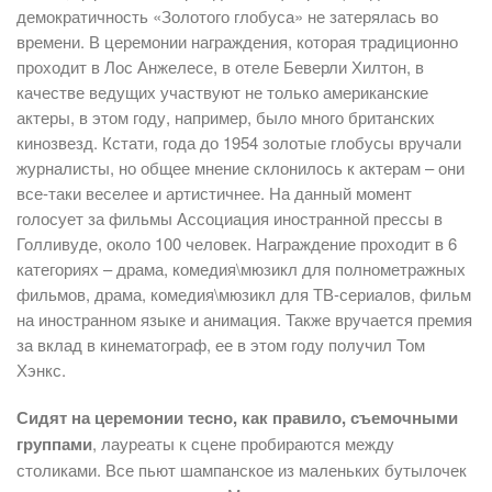
демократичность «Золотого глобуса» не затерялась во
времени. В церемонии награждения, которая традиционно
проходит в Лос Анжелесе, в отеле Беверли Хилтон, в
качестве ведущих участвуют не только американские
актеры, в этом году, например, было много британских
кинозвезд. Кстати, года до 1954 золотые глобусы вручали
журналисты, но общее мнение склонилось к актерам – они
все-таки веселее и артистичнее. На данный момент
голосует за фильмы Ассоциация иностранной прессы в
Голливуде, около 100 человек. Награждение проходит в 6
категориях – драма, комедия\мюзикл для полнометражных
фильмов, драма, комедия\мюзикл для ТВ-сериалов, фильм
на иностранном языке и анимация. Также вручается премия
за вклад в кинематограф, ее в этом году получил Том
Хэнкс.
Сидят на церемонии тесно, как правило, съемочными
группами
, лауреаты к сцене пробираются между
столиками. Все пьют шампанское из маленьких бутылочек