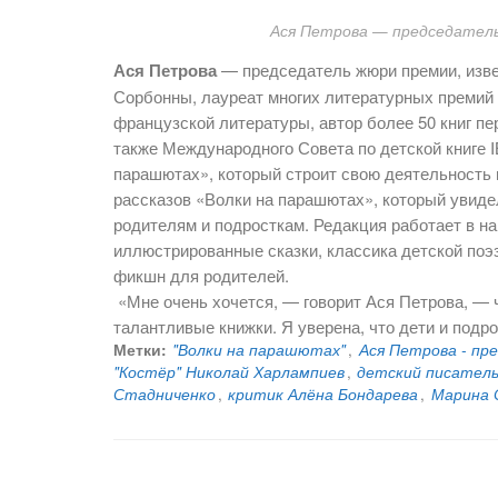
Ася Петрова — председател
Ася Петрова
— председатель жюри премии, изве
Сорбонны, лауреат многих литературных премий 
французской литературы, автор более 50 книг пе
также Международного Совета по детской книге I
парашютах», который строит свою деятельность 
рассказов «Волки на парашютах», который увиде
родителям и подросткам. Редакция работает в н
иллюстрированные сказки, классика детской поэз
фикшн для родителей.
«Мне очень хочется, — говорит Ася Петрова, — 
талантливые книжки. Я уверена, что дети и подр
Метки:
"Волки на парашютах"
,
Ася Петрова - пр
"Костёр" Николай Харлампиев
,
детский писател
Стадниченко
,
критик Алёна Бондарева
,
Марина 