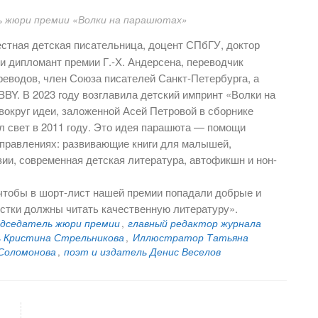
ь жюри премии «Волки на парашютах»
стная детская писательница, доцент СПбГУ, доктор
и дипломант премии Г.-Х. Андерсена, переводчик
реводов, член Союза писателей Санкт-Петербурга, а
BBY. В 2023 году возглавила детский импринт «Волки на
вокруг идеи, заложенной Асей Петровой в сборнике
л свет в 2011 году. Это идея парашюта — помощи
аправлениях: развивающие книги для малышей,
ии, современная детская литература, автофикшн и нон-
чтобы в шорт-лист нашей премии попадали добрые и
остки должны читать качественную литературу».
едседатель жюри премии
,
главный редактор журнала
ь Кристина Стрельникова
,
Иллюстратор Татьяна
Соломонова
,
поэт и издатель Денис Веселов