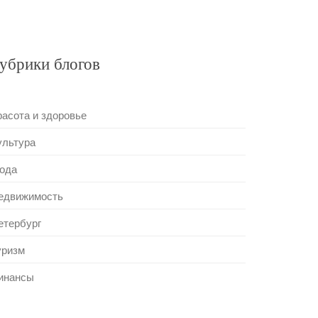
убрики блогов
расота и здоровье
ультура
ода
едвижимость
етербург
уризм
инансы