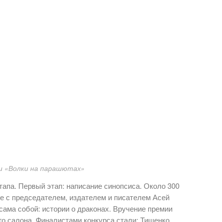
и «Волки на парашютах»
тапа. Первый этап: написание синопсиса. Около 300
е с председателем, издателем и писателем Асей
сама собой: истории о драконах. Вручение премии
го салона. Финалистами конкурса стали: Тищенко