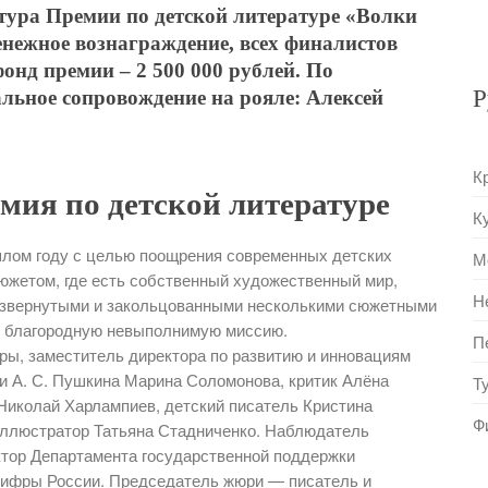
тура Премии по детской литературе «Волки
нежное вознаграждение, всех финалистов
нд премии – 2 500 000 рублей. По
Р
льное сопровождение на рояле: Алексей
К
мия по детской литературе
К
лом году с целью поощрения современных детских
М
южетом, где есть собственный художественный мир,
Н
азвернутыми и закольцованными несколькими сюжетными
 благородную невыполнимую миссию.
П
ры, заместитель директора по развитию и инновациям
и А. С. Пушкина Марина Соломонова, критик Алёна
Т
Николай Харлампиев, детский писатель Кристина
Ф
 Иллюстратор Татьяна Стадниченко. Наблюдатель
ктор Департамента государственной поддержки
цифры России. Председатель жюри — писатель и