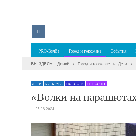
PRO-ВзлЁт
Город и горожане
События
Домой
»
Город и горожане
»
Дети
»
ВЫ ЗДЕСЬ:
ДЕТИ
КУЛЬТУРА
НОВОСТИ
ПЕРСОНЫ
«Волки на парашютах
—
05.06.2024