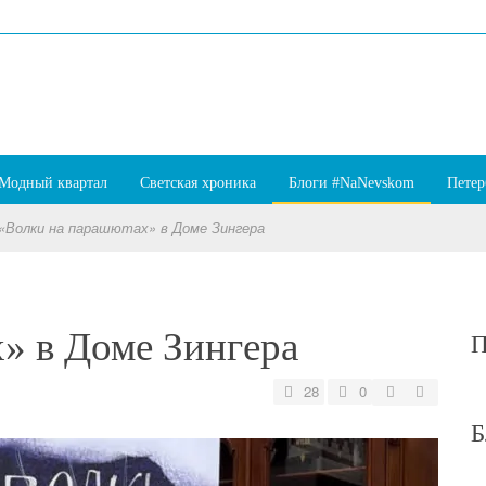
Модный квартал
Светская хроника
Блоги #NaNevskom
Петер
«Волки на парашютах» в Доме Зингера
» в Доме Зингера
П
28
0
Б