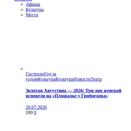
Афиша
Культура
Места
Гастроли
Год за
годом
Культура
Культура
Новости
Театр
Золотая Августина — 2026: Три дня женской
исповеди на «Площадке у Грибоедова»
20.07.2026
180
0