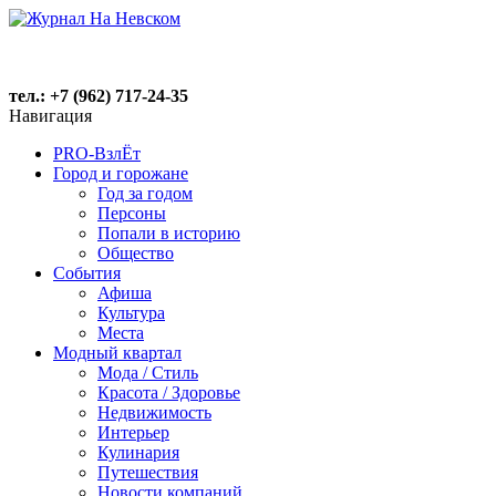
тел.: +7 (962) 717-24-35
Навигация
PRO-ВзлЁт
Город и горожане
Год за годом
Персоны
Попали в историю
Общество
События
Афиша
Культура
Места
Модный квартал
Мода / Стиль
Красота / Здоровье
Недвижимость
Интерьер
Кулинария
Путешествия
Новости компаний