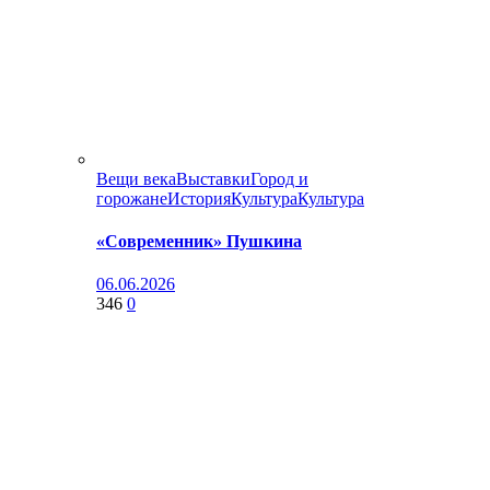
Вещи века
Выставки
Город и
горожане
История
Культура
Культура
«Современник» Пушкина
06.06.2026
346
0