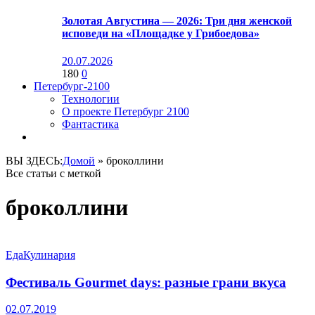
Золотая Августина — 2026: Три дня женской
исповеди на «Площадке у Грибоедова»
20.07.2026
180
0
Петербург-2100
Технологии
О проекте Петербург 2100
Фантастика
ВЫ ЗДЕСЬ:
Домой
»
броколлини
Все статьи с меткой
броколлини
Еда
Кулинария
Фестиваль Gourmet days: разные грани вкуса
02.07.2019