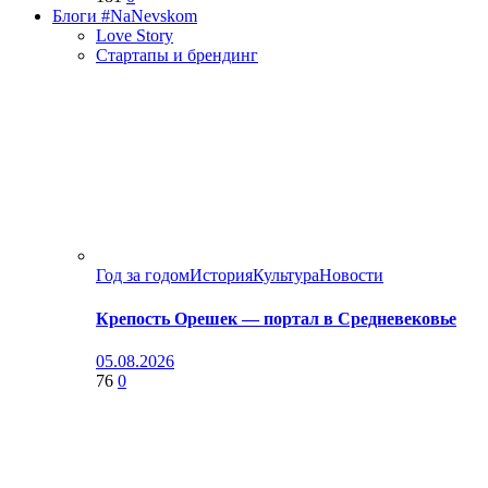
Блоги #NaNevskom
Love Story
Стартапы и брендинг
Год за годом
История
Культура
Новости
Крепость Орешек — портал в Средневековье
05.08.2026
76
0