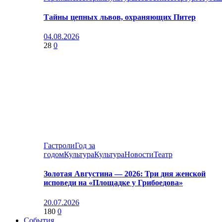
Тайны цепных львов, охраняющих Питер
04.08.2026
28
0
Гастроли
Год за
годом
Культура
Культура
Новости
Театр
Золотая Августина — 2026: Три дня женской
исповеди на «Площадке у Грибоедова»
20.07.2026
180
0
События