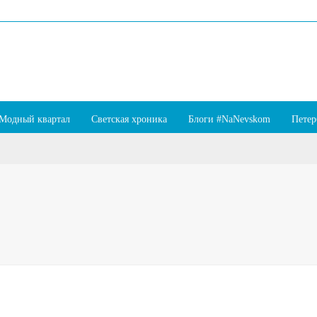
Модный квартал
Светская хроника
Блоги #NaNevskom
Петер