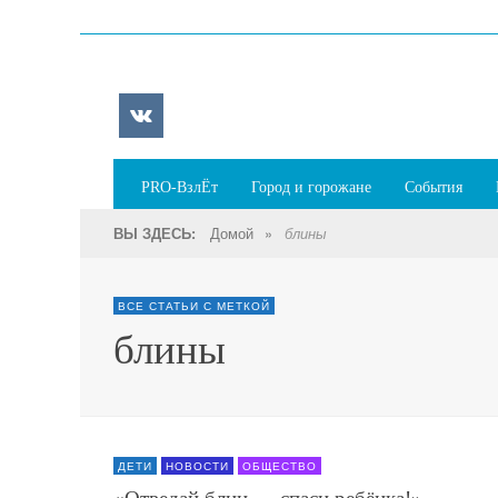
PRO-ВзлЁт
Город и горожане
События
Домой
»
ВЫ ЗДЕСЬ:
блины
ВСЕ СТАТЬИ С МЕТКОЙ
блины
ДЕТИ
НОВОСТИ
ОБЩЕСТВО