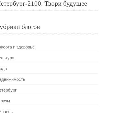
етербург-2100. Твори будущее
убрики блогов
расота и здоровье
ультура
ода
едвижимость
етербург
уризм
инансы