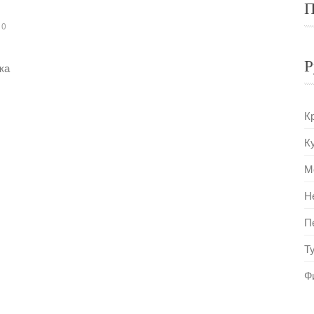
П
0
Р
ка
К
К
М
Н
П
Т
Ф